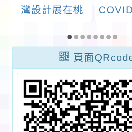
獎
灣設計展在桃
COVI
園」活動主視覺
合約醫
及主題角色延伸
診時間
應用規範文件檔
113
頁面QRcod
案一份，請查
疫苗
照。