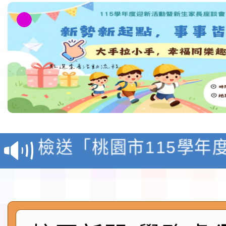
本校115學年度第1學
第3次招考代課鐘點教
檢送「桃園市115學年
告(不再辦理後續甄選)
賽實施要點」1份
本市「115學年度學生
程安排一案
「桃園市補助參觀特色