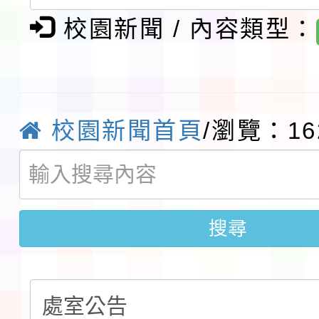
告(不再辦理後續甄選)
校園新聞 / 內容類型：
賽實施要點」1份
本市「115學年度學生
程安排一案
「桃園市補助參觀特色
展演活動實施計畫」11
社團法人中華民國畫廊
校園新聞首頁
/瀏覽：16
請一案
026 ART TAIPEI
本校115學年度第1學
會」之「藝術教育日」
第2次招考代課鐘點教
115 年度兒童課後照顧
搜尋
告(採1次公告分次招考)
0 小時業訓練課程
轉知本市體育總會划船
「115年桃園市運動會
「114-115年度COVI