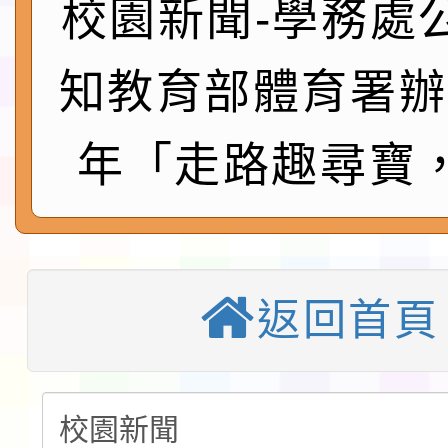
展演活動實施計畫」11
校園新聞-學務處
社團法人中華民國畫廊
請一案
026 ART TAIPEI
本校115學年度第1學
知教育部體育署辦
會」之「藝術教育日」
第2次招考代課鐘點教
115 年度兒童課後照顧
年「走路趣尋寶
告(採1次公告分次招考)
0 小時業訓練課程
轉知本市體育總會划船
「115年桃園市運動會
「114-115年度COVI
錦標賽」海洋艇及SUP
計畫」公費接種對象擴
115學年度迎新活動暨
返回首頁
域)，申請變更地點
會活動流程表
本校115學年度第1學
第3次招考代課鐘點教
檢送「桃園市115學年