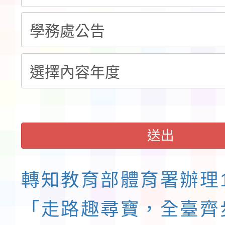
錦標賽」海洋艇及SUP
計畫」公費接種對象擴
115學年度迎新活動暨
域)，申請變更地點
會活動流程表
送出
轉知教育部體育署辦理1
「走路趣尋寶，全臺齊