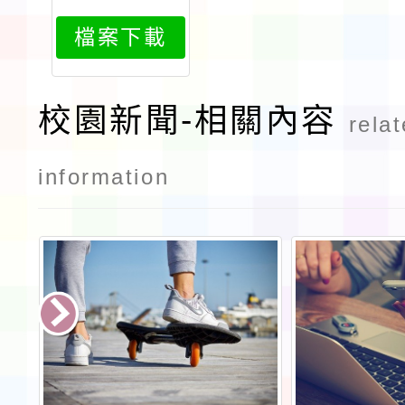
615attach
檔案下載
1
校園新聞-相關內容
rela
information