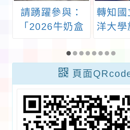
國
請踴躍參與：
轉知國
學
「2026牛奶盒
洋大學
中
再生設計大賽」
磨課師
教
磨課師
一
峰填谷
頁面QRcod
式再生
報