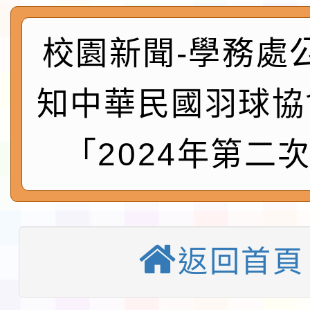
及師生本土語及新住民
115年食農教育專業人
實施要點各1份
校園新聞-學務處
程
函轉國家通訊傳播委員會
鎮韌性（防空）演習－
「115年金融知識線上
知中華民國羽球協
速演練執行計畫」
法」
本校115學年度第1學
「2024年第二
第3次招考代課鐘點教
檢送「桃園市115學年
告(不再辦理後續甄選)
賽實施要點」1份
本市「115學年度學生
程安排一案
返回首頁
「桃園市補助參觀特色
展演活動實施計畫」11
教育部校安中心白海豚