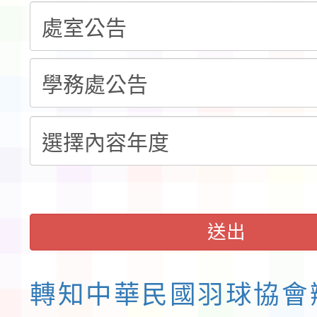
告(不再辦理後續甄選)
賽實施要點」1份
本市「115學年度學生
程安排一案
「桃園市補助參觀特色
展演活動實施計畫」11
請一案
送出
轉知中華民國羽球協會