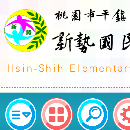
轉知中華民國羽球協會辦理「202
球排名賽」-桃園市平鎮區新勢國民