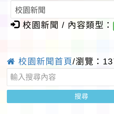
請一案
報
淨零綠領人才培育課程
校園新聞 / 內容類型：
檢送桃園市115學年度
及師生本土語及新住民
115年食農教育專業人
實施要點各1份
程
函轉國家通訊傳播委員會
校園新聞首頁
/瀏覽：13
鎮韌性（防空）演習－
「115年金融知識線上
速演練執行計畫」
法」
本校115學年度第1學
搜尋
第3次招考代課鐘點教
檢送「桃園市115學年