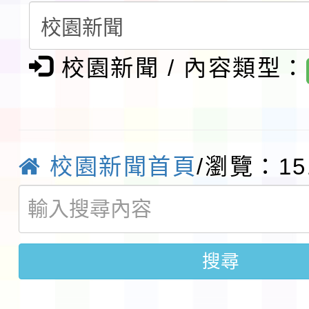
生入學前鑑定事宜
轉知台灣武術協會檢送「
月29日中正盃決賽暨國
「抗生素聰明用，防疫
校園新聞 / 內容類型：
術精英錦標賽」
動」插畫徵件活動
淨零綠生活教案入校路
會
地景藝術節教師研習
校園新聞首頁
/瀏覽：15
115年8月22日(星期六)
桃園市孔廟祈福系列活
「2026桃園藝術巡演
搜尋
開 智慧啟航」
轉知國立東華大學辦理