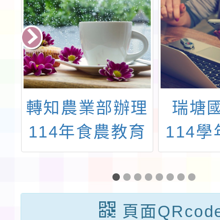
宏
轉知農業部辦理
瑞塘
金
114年食農教育
114
道
優良主題課程研
促進中
」
討會一案
校－「
學生藝
頁面QRcod