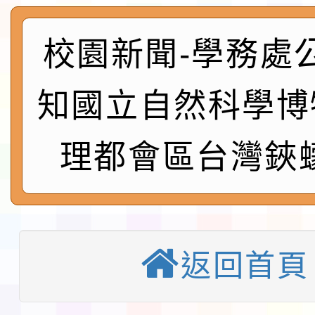
淨零綠生活教案入校路
會
地景藝術節教師研習
校園新聞-學務處
115年8月22日(星期六)
知國立自然科學博
桃園市孔廟祈福系列活
「2026桃園藝術巡演
理都會區台灣鋏蠓
開 智慧啟航」
轉知國立東華大學辦理
共學行動站」第二階段
教育部校安中心白海豚
習海報及各區簡章
報
淨零綠領人才培育課程
返回首頁
116學年度國民中學各