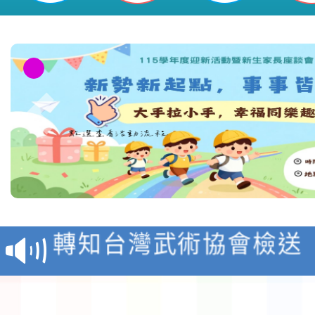
116學年度國民中學各
生入學前鑑定事宜
轉知台灣武術協會檢送「
月29日中正盃決賽暨國
「抗生素聰明用，防疫
術精英錦標賽」
動」插畫徵件活動