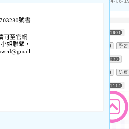
03280號書
詳情可至官網
巫小姐聯繫，
wcd@gmail.