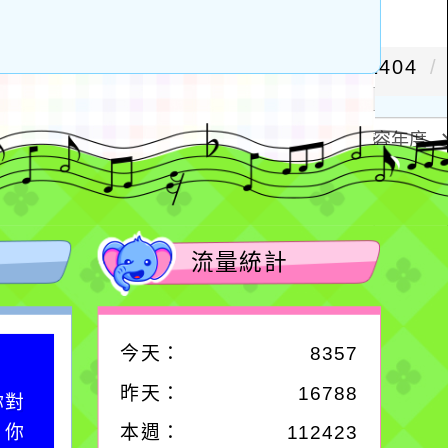
流量統計
今天：
8357
作者：網路小語
昨天：
16788
你對
一杯清水因滴入一滴污
；你
水而變污濁，一杯污水
本週：
112423