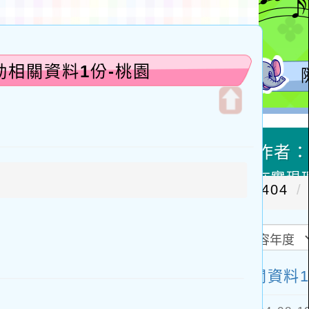
動相關資料1份-桃園
開
啟
上
方
區
塊