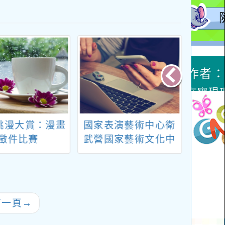
4桃漫大賞：漫畫
國家表演藝術中心衛
轉知
徵件比賽
武營國家藝術文化中
「第2
心2026年主辦教育推
傑出
廣節目「《自由狂
想》 鹿特丹愛樂銅管
樂團音樂會」報名事
下一頁
→
宜，鼓勵師生（國小
高年級、國中及高中