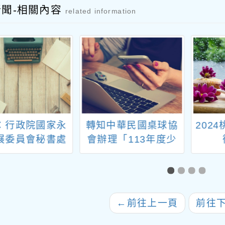
新聞-相關內容
related information
：行政院國家永
轉知中華民國桌球協
202
展委員會秘書處
會辦理「113年度少
「115年國家永
年桌球排名賽」競賽
展獎選拔表揚計
規程
、說明及觀摩會
海報及相關資訊
←
前往上一頁
前往