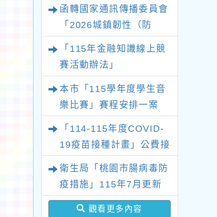
及新住民語歌謠比賽實施
函轉國家通訊傳播委員會
要點各1份
「2026城鎮韌性（防
空）演習－行動網路降速
「115年金融知識線上競
演練執行計畫」
賽活動辦法」
本市「115學年度學生音
樂比賽」賽程安排一案
「114-115年度COVID-
19疫苗接種計畫」公費接
種對象擴大
衛生局「桃園市腸病毒防
疫措施」115年7月更新
版問答集及修正對照表各
觀看更多內容
1份