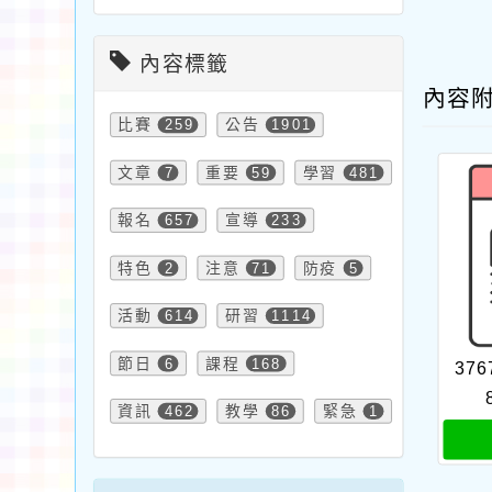
內容標籤
內容
比賽
259
公告
1901
文章
7
重要
59
學習
481
報名
657
宣導
233
特色
2
注意
71
防疫
5
活動
614
研習
1114
節日
6
課程
168
376
資訊
462
教學
86
緊急
1