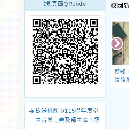
頁面QRcode
校園
陽明交通大學推
2024第43屆新一代設
轉知
教育中心辦理
計展
續發
026手作藝術探索
辦理
營」課程
續發
畫」
檢送桃園市115學年度學
議
生音樂比賽及師生本土語