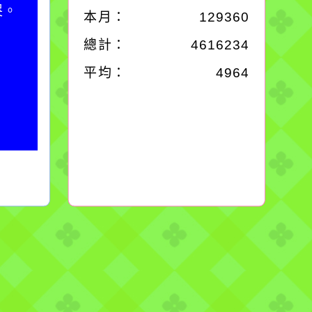
哭。
卻不會因一滴清水的存
本月：
129360
在而變清澈。
總計：
4616234
平均：
4964