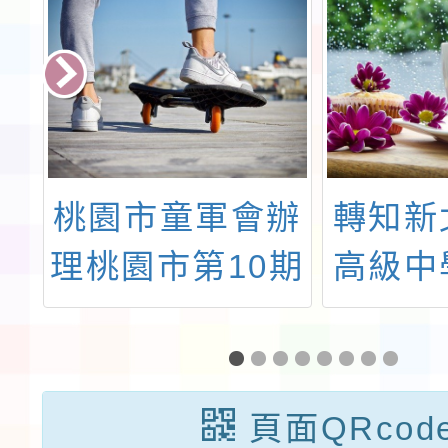
台
桃園市童軍會辦
轉知新
會
理桃園市第10期
高級中
食
稚齡童軍服務員
棒球夏
競
木章基本訓練一
出
案，鼓勵所屬踴
頁面QRcod