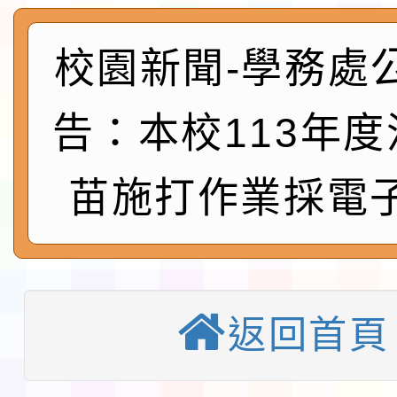
及師生本土語及新住民
115年食農教育專業人
實施要點各1份
程
函轉國家通訊傳播委員會
校園新聞-學務處
鎮韌性（防空）演習－
「115年金融知識線上
告：本校113年
速演練執行計畫」
法」
本校115學年度第1學
苗施打作業採電
第3次招考代課鐘點教
檢送「桃園市115學年
告(不再辦理後續甄選)
賽實施要點」1份
本市「115學年度學生
程安排一案
「桃園市補助參觀特色
返回首頁
展演活動實施計畫」11
教育部校安中心白海豚