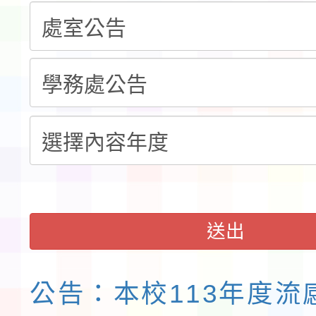
告(不再辦理後續甄選)
賽實施要點」1份
本市「115學年度學生
程安排一案
「桃園市補助參觀特色
展演活動實施計畫」11
請一案
送出
公告：本校113年度流