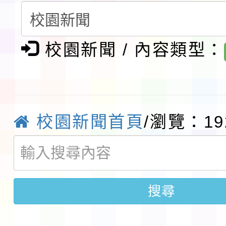
請一案
報
淨零綠領人才培育課程
檢送桃園市115學年度
校園新聞 / 內容類型：
及師生本土語及新住民
115年食農教育專業人
實施要點各1份
程
函轉國家通訊傳播委員會
校園新聞首頁
/瀏覽：19
鎮韌性（防空）演習－
「115年金融知識線上
速演練執行計畫」
法」
本校115學年度第1學
搜尋
第3次招考代課鐘點教
檢送「桃園市115學年