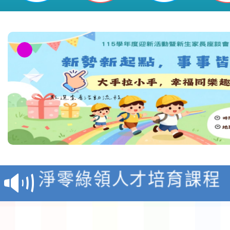
教育部校安中心白海豚
報
淨零綠領人才培育課程
檢送桃園市115學年度