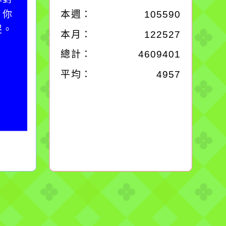
；你
本週：
105590
哭。
本月：
122527
總計：
4609401
平均：
4957