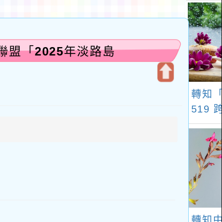
盟「2025年淡路島
開
啟
上
方
區
塊