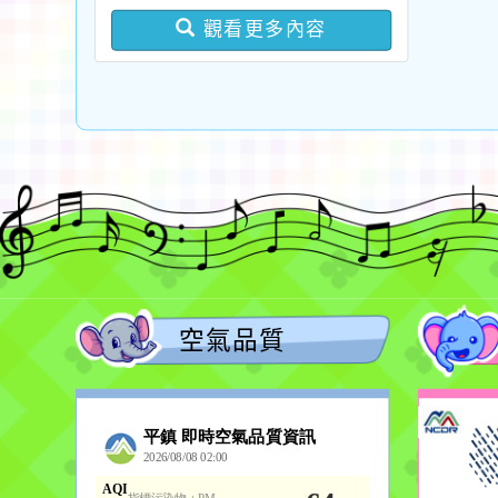
版問答集及修正對照表各
觀看更多內容
1份
空氣品質
作者：網路小語
一杯清水因滴入一滴污