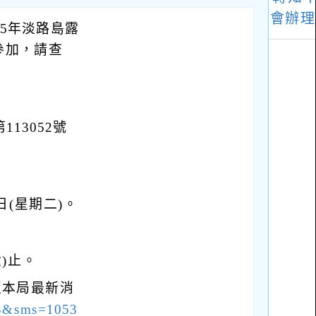
5年淡路島露
參加，請查
13052號
日(星期二)。
六)止。
至本局最新消
43&sms=1053