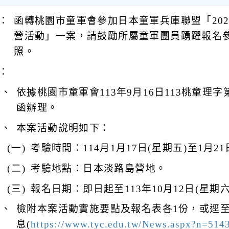
：
函轉桃園市童軍會參加日本童軍兵庫聯盟「202
營活動」一案，請鼓勵所屬童軍團員踴躍報名
照。
：
一、
依據桃園市童軍會113年9月16日113桃童理字第1
函辦理。
二、
本案活動說明如下：
(一)
考驗時間：114月1月17日(星期五)至1月21
(二)
考驗地點：日本淡路島營地。
(三)
報名日期：即日起至113年10月12日(星期
三、
檢附本案活動實施要點及報名表各1份，或逕
息(
https://www.tyc.edu.tw/News.aspx?n=51