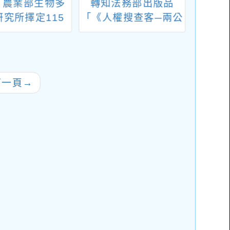
：農業部生物多
轉知法務部出版品
桃園
研究所擇定115
「《人權搜查客─兩公
民小學
辦理「暑期3日
約人權故事集III（含
度教
夏令營活動」
CEDAW、CRC、
教育
CRPD、
洋教育
ICERD）》」之人權
優質
下一頁
→
教材電子出版品
『自
幽尋