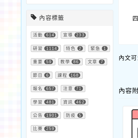
內容標籤
活動
614
宣導
233
研習
1114
特色
2
緊急
1
內文可
重要
59
教學
86
文章
7
節日
6
課程
168
報名
657
注意
71
內容
學習
481
資訊
462
公告
1901
防疫
5
比賽
259