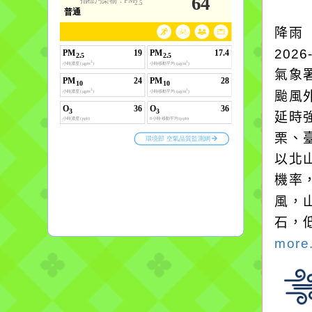
水而變污濁，一杯污水
降雨
卻不會因一滴清水的存
2026
在而變清澈。
氣象
颱風
延時強
栗、
以北
機率
風，
石，
more.