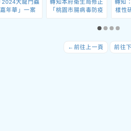
2024大龍門鱻
轉知本府衛生局修正
轉知
嘉年華」一案
「桃園市腸病毒防疫
樣性
措施」公告1份
年7月
小虎
←
前往上一頁
前往