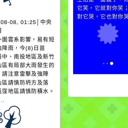
必須排除一切干擾，特
它笑，它就對你笑
別是要看清那些美麗的
對它哭，它也對你
-08-08, 01:25│中央
誘惑。
署
外圍雲系影響，易有短
降雨，今(8)日苗
臺中、南投地區及新竹
山區有局部大雨發生的
，請注意雷擊及強陣
山區請慎防坍方及落
低窪地區請慎防積水。
..