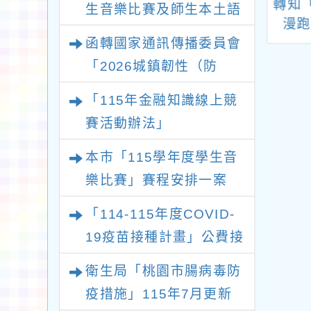
中華民國現代五
轉知「2025 Action!
轉知「
生音樂比賽及師生本土語
冬季兩項運動協
519 跨校人權轉譯聯
漫跑
及新住民語歌謠比賽實施
函轉國家通訊傳播委員會
理「2024年夏季
展」展覽資訊，歡迎
要點各1份
全國錦標賽」競
踴躍參與!
「2026城鎮韌性（防
賽規程
空）演習－行動網路降速
「115年金融知識線上競
演練執行計畫」
賽活動辦法」
本市「115學年度學生音
樂比賽」賽程安排一案
「114-115年度COVID-
19疫苗接種計畫」公費接
種對象擴大
衛生局「桃園市腸病毒防
疫措施」115年7月更新