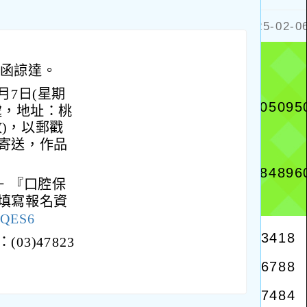
4號函諒達。
月7日(星期
處，地址：桃
)，以郵戳
寄送，作品
－ 『口腔保
填寫報名資
uQES6
3)47823