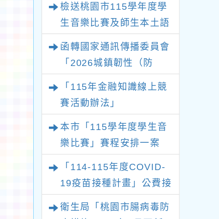
檢送桃園市115學年度學
生音樂比賽及師生本土語
及新住民語歌謠比賽實施
函轉國家通訊傳播委員會
要點各1份
「2026城鎮韌性（防
空）演習－行動網路降速
「115年金融知識線上競
演練執行計畫」
賽活動辦法」
本市「115學年度學生音
樂比賽」賽程安排一案
「114-115年度COVID-
19疫苗接種計畫」公費接
種對象擴大
衛生局「桃園市腸病毒防