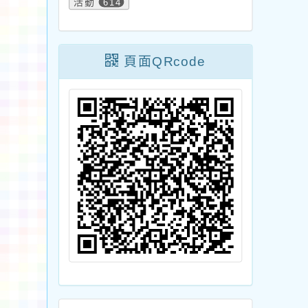
活動
614
教育訓練一案，詳如
說明，請查照。
頁面QRcode