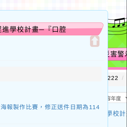
促進學校計畫─『口腔
開
啟
上
方
區
塊
海報製作比賽，修正送件日期為114