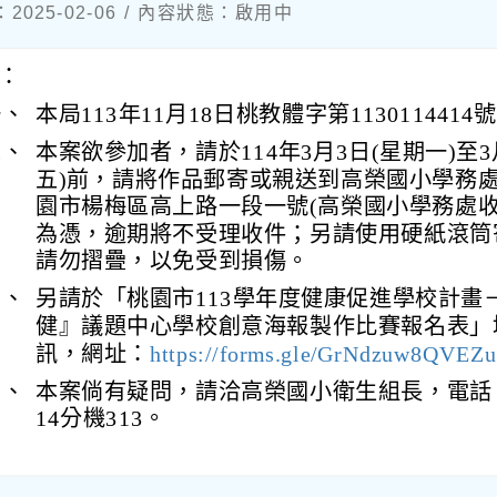
025-02-06 / 內容狀態：啟用中
：
一、
本局113年11月18日桃教體字第113011441
二、
本案欲參加者，請於114年3月3日(星期一)至3
五)前，請將作品郵寄或親送到高榮國小學務
園市楊梅區高上路一段一號(高榮國小學務處收
為憑，逾期將不受理收件；另請使用硬紙滾筒
請勿摺疊，以免受到損傷。
三、
另請於「桃園市113學年度健康促進學校計畫
健』議題中心學校創意海報製作比賽報名表」
訊，網址：
https://forms.gle/GrNdzuw8QVEZ
四、
本案倘有疑問，請洽高榮國小衛生組長，電話：(0
14分機313。