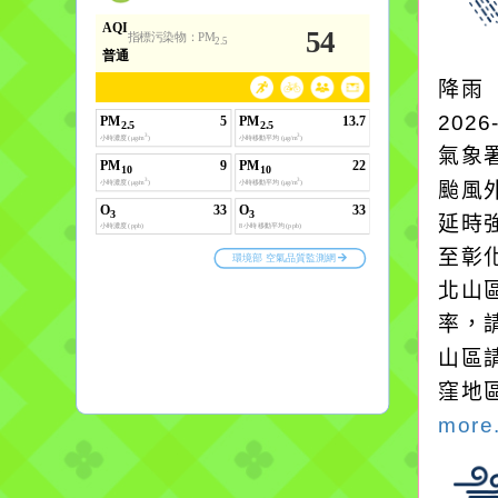
降雨
2026
氣象
颱風
延時強
至彰
北山
率，
山區
窪地
more.