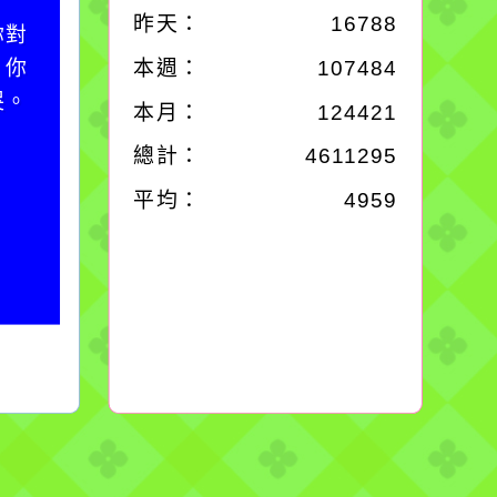
昨天：
16788
你對
在實現理想的路途中，
；你
必須排除一切干擾，特
本週：
107484
哭。
別是要看清那些美麗的
本月：
124421
誘惑。
總計：
4611295
平均：
4959