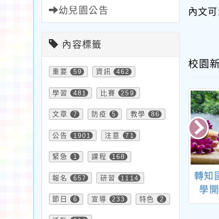
幼兒園公告
內文可
內容標籤
校園
重要
59
資訊
462
學習
481
比賽
259
文章
7
防疫
5
教學
86
公告
1901
注意
71
緊急
1
課程
168
本市教育場域發
轉知本府家庭暴力暨
轉知
報名
657
研習
1114
對生身體不當對
性侵害防治中心辦理
學
節日
6
宣導
233
特色
2
件一案，詳如說
115年度性騷擾防治
少」
明，請查照。
專業人員暨場所主人