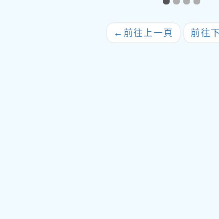
研習—「探索世界人
權．翻轉教學視野」
←
前往上一頁
前往
一案，請鼓勵貴校教
師踴躍報名參加，並
請學校本權責核予參
與教師公（差）假登
記，請查照。