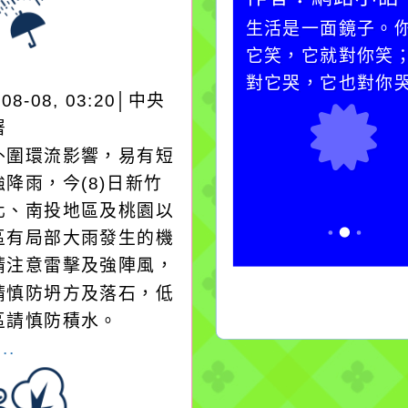
一杯清水因滴入一滴污
生活是一面鏡子。
水而變污濁，一杯污水
它笑，它就對你笑
卻不會因一滴清水的存
對它哭，它也對你
-08-08, 03:20│中央
在而變清澈。
署
外圍環流影響，易有短
降雨，今(8)日新竹
化、南投地區及桃園以
區有局部大雨發生的機
請注意雷擊及強陣風，
請慎防坍方及落石，低
區請慎防積水。
..