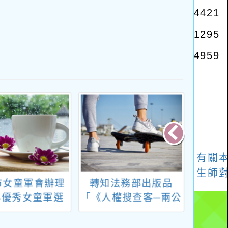
市女童軍會辦理
轉知法務部出版品
轉知
5年優秀女童軍選
「《人權搜查客─兩公
協會辦
獎勵辦法一案，
約人權故事集III（含
國高
合資格者踴躍報
CEDAW、CRC、
學