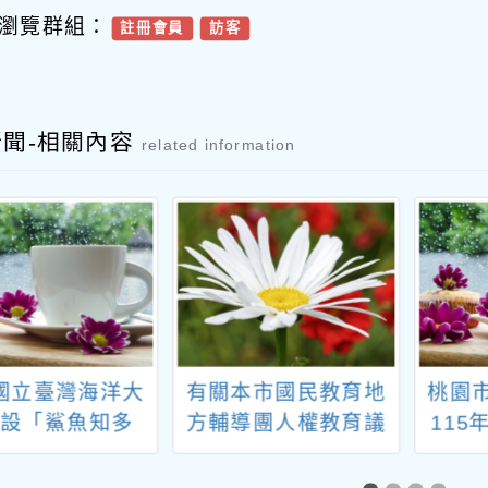
瀏覽群組：
註冊會員
訪客
新聞-相關內容
related information
國立臺灣海洋大
有關本市國民教育地
桃園
開設「鯊魚知多
方輔導團人權教育議
11
磨課師線上課程
題分團辦理114學年
拔及
一案
度人權教育教師系列
請符