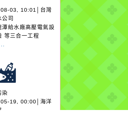
-08-03, 10:01│台灣
水公司
龍潭給水廠高壓電氣設
驗 等三合一工程
..
污染
-05-19, 00:00│海洋
署
單位\金門縣政府\環境
局：新加坡籍油輪Sun