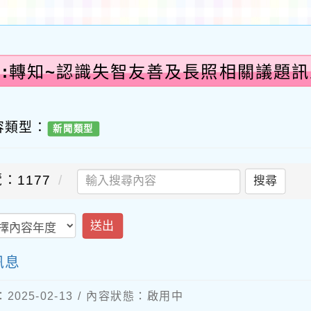
告:轉知~認識失智友善及長照相關議題訊
容類型：
新聞類型
：1177
搜尋
送出
訊息
025-02-13 / 內容狀態：啟用中