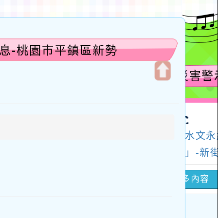
息-桃園市平鎮區新勢
開
啟
上
方
區
塊