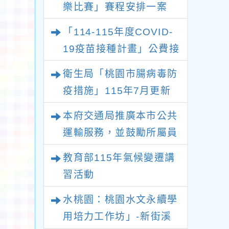
樂比賽」賽程安排一案
「114-115年度COVID-
19疫苗接種計畫」公費接
種對象擴大
衛生局「桃園市腸病毒防
疫措施」115年7月更新
版問答集及修正對照表各
本府交通局推廣本市公共
1份
運輸服務，並鼓勵所屬員
工、師生及家長參與基北
教育部115年氣候變遷講
北桃「我的減碳存摺
習活動
2.0」全民運動
水桃園：桃園水文永續學
用培力工作坊」-新街溪