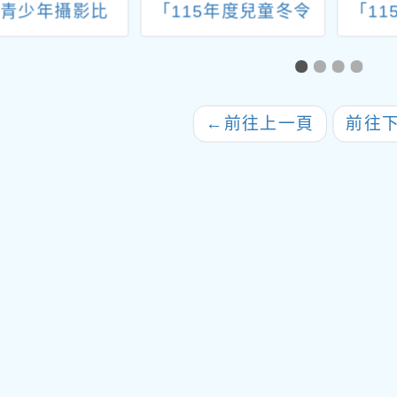
盃青少年攝影比
「115年度兒童冬令
「1
簡章1份，詳如說
營隊活動簡章」資訊
屋高
明，請查照。
←
前往上一頁
前往