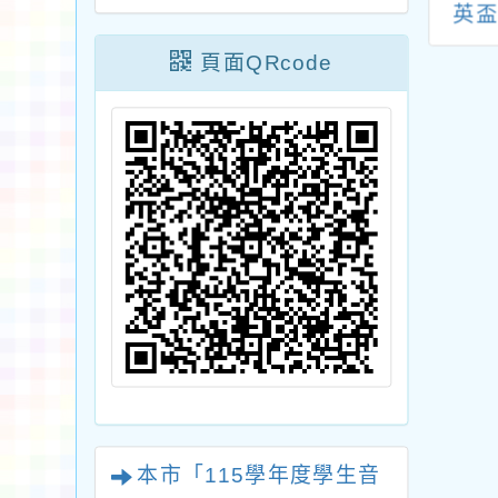
校辦理「【金融
年活動中心「桃漾
英
教育】新臺幣鈔
館」
賽」
頁面QRcode
偽設計及辨識」
增能研習，鼓勵
踴躍報名參加，
請查照。
本市「115學年度學生音