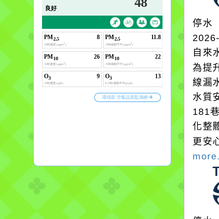
停水
2026
自來
為提
線漏
水質
18
化整
更安
more.