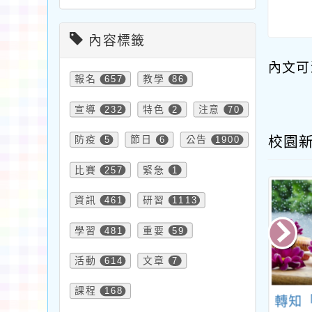
內容標籤
內文可
報名
657
教學
86
宣導
232
特色
2
注意
70
校園
防疫
5
節日
6
公告
1900
比賽
257
緊急
1
資訊
461
研習
1113
學習
481
重要
59
活動
614
文章
7
課程
168
市立觀音高級中
鼓勵參訪本市北區青
轉知「