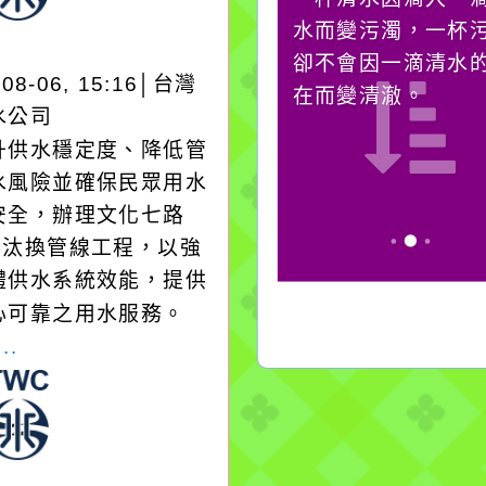
它笑，它就對你笑；你
水而變污濁，一杯
對它哭，它也對你哭。
卻不會因一滴清水
-08-06, 15:16│台灣
在而變清澈。
水公司
升供水穩定度、降低管
水風險並確保民眾用水
安全，辦理文化七路
1巷汰換管線工程，以強
體供水系統效能，提供
心可靠之用水服務。
..