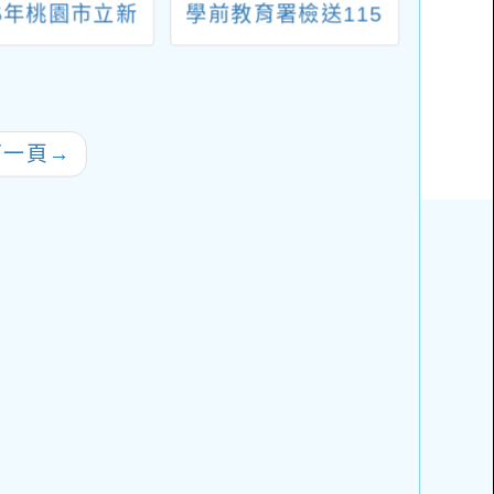
15年桃園市立新
學前教育署檢送115
型正
中水域活動推廣
年（114學年度）
正義
體驗營」
「校園珍惜健保教育
已取得
實境秀」影片徵選計
關議
畫1份
限場
下一頁
→
利