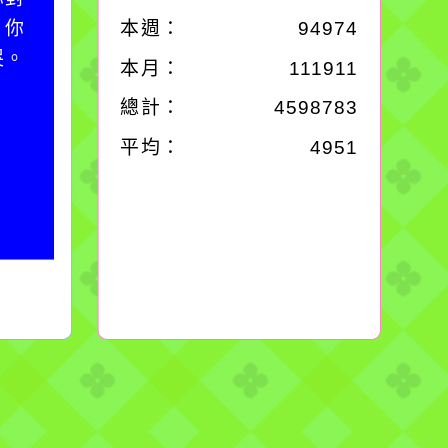
；你
必須排除一切干擾，特
本週：
94974
哭。
別是要看清那些美麗的
本月：
111911
誘惑。
總計：
4598783
平均：
4951