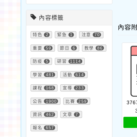
內容標籤
內容
特色
2
緊急
1
注意
70
重要
59
節日
6
教學
86
防疫
5
研習
1114
學習
481
活動
614
課程
168
宣導
233
公告
1900
比賽
259
376
資訊
462
文章
7
報名
657