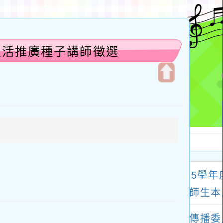
生活推廣種子講師徵選
開
啟
上
方
區
塊