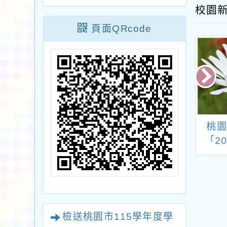
校園
頁面QRcode
臺中市大眾跆拳
有關桃園市女童軍會
桃
發展協會辦理
辦理113年永續發展
「2
13年全國福爾摩
研習暨服務員研習活
演-
跆拳道錦標賽」
動
團《
表
檢送桃園市115學年度學