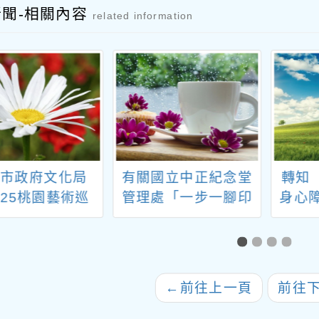
新聞-相關內容
related information
園市政府文化局
有關國立中正紀念堂
轉知
025桃園藝術巡
管理處「一步一腳印
身心
平鎮場-十鼓擊樂
的民主先行者」人權
公民
天地之擊》擊樂
教具箱開放受理申請
演」活動宣傳
一案，請查照。
←
前往上一頁
前往