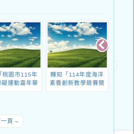
「桃園市115年
轉知「114年度海洋
本市1
障礙運動嘉年華
素養創新教學競賽簡
校『
參與實施計畫」
章」
融入
案徵
鼓勵
下一頁
→