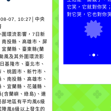
水而變污濁，一杯污水
它笑，它就對你笑
卻不會因一滴清水的存
對它哭，它也對你
-08-07, 10:27│中央
在而變清澈。
署
外圍環流影響，7日新
、南投縣、高雄市、屏
、宜蘭縣、臺東縣(蘭
；颱風及其外圍環流影
8日基隆市、臺北市、
市、桃園市、新竹市、
縣、南投縣、高雄市、
縣、宜蘭縣、花蓮縣、
縣(含蘭嶼、綠島)、連
局部地區有平均風6級
或陣風8級以上發生的