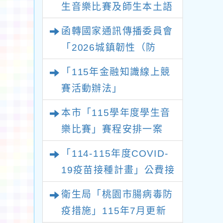
生音樂比賽及師生本土語
及新住民語歌謠比賽實施
函轉國家通訊傳播委員會
要點各1份
「2026城鎮韌性（防
空）演習－行動網路降速
「115年金融知識線上競
演練執行計畫」
賽活動辦法」
本市「115學年度學生音
樂比賽」賽程安排一案
「114-115年度COVID-
19疫苗接種計畫」公費接
種對象擴大
衛生局「桃園市腸病毒防
疫措施」115年7月更新