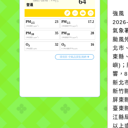
強風
2026
氣象
颱風
北市
東縣
嶼)
響，
新北
新竹
屏東
臺東
江縣
以上