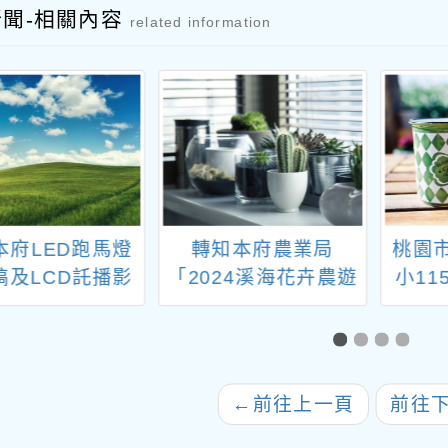
新聞-相關內容
related information
本府LED跑馬燈
轉知本府農業局
桃園
稿及LCD託播影
「2024溪海花卉農遊
小1
（圖）片。
趣-花間遊記」LCD託
人
播影（圖）片
←
前往上一頁
前往