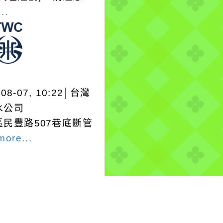
..
-08-07, 10:22│台灣
水公司
區民豐路507巷底斷管
more...