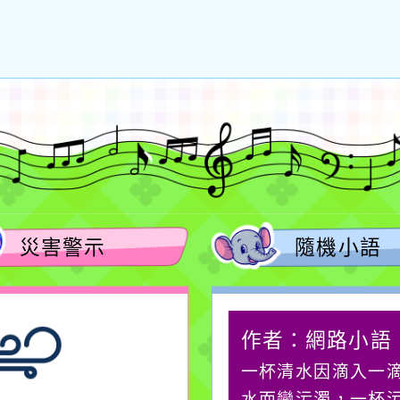
災害警示
隨機小語
作者：網路小語
作者：網路小語
生活是一面鏡子。你對
一杯清水因滴入一
它笑，它就對你笑；你
水而變污濁，一杯