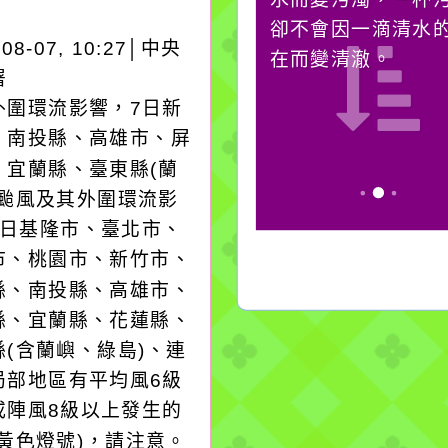
對它哭，它也對你哭。
卻不會因一滴清水
-08-07, 10:27│中央
在而變清澈。
署
外圍環流影響，7日新
、南投縣、高雄市、屏
、宜蘭縣、臺東縣(蘭
；颱風及其外圍環流影
8日基隆市、臺北市、
市、桃園市、新竹市、
縣、南投縣、高雄市、
縣、宜蘭縣、花蓮縣、
縣(含蘭嶼、綠島)、連
局部地區有平均風6級
或陣風8級以上發生的
(黃色燈號)，請注意。