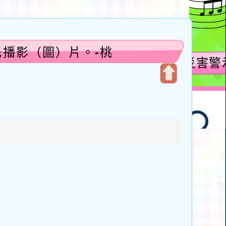
託播影（圖）片。-桃
開
啟
上
方
區
塊