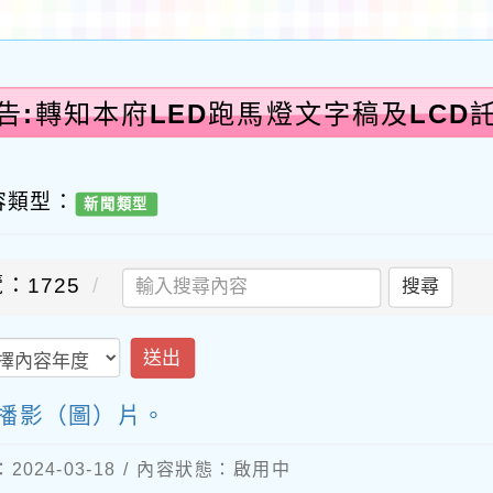
告:轉知本府LED跑馬燈文字稿及LCD
容類型：
新聞類型
：1725
搜尋
送出
託播影（圖）片。
024-03-18 / 內容狀態：啟用中