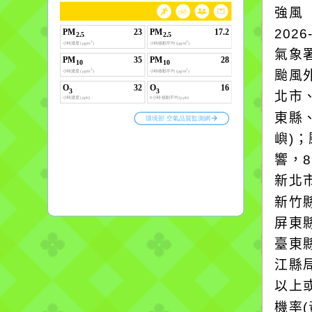
強風
2026
氣象
颱風
北市
東縣
嶼)
響，
新北
新竹
屏東
臺東
江縣
以上
機率