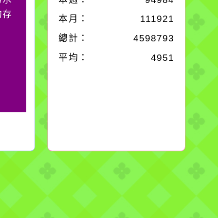
的存
別是要看清那些美麗的
本月：
111921
誘惑。
總計：
4598793
平均：
4951