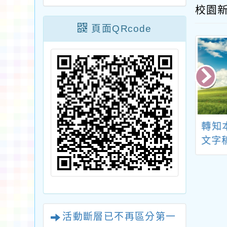
校園
頁面QRcode
汰換報廢之課桌
桃園市政府教育局已
轉知
，公開贈與中
開放檔案應用，可提
文字
供檔案閱覽、抄錄及
複製等服務
活動斷層已不再區分第一