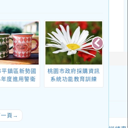
市平鎮區新勢國
桃園市政府採購資訊
轉知
15年度進用警衛
系統功能教育訓練
良農
員甄選簡章
理11
校園
及「
徵選
下一頁
→