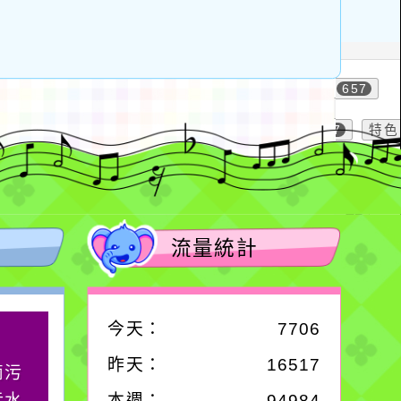
流量統計
今天：
7706
作者：網路小語
昨天：
16517
滴污
在實現理想的路途中，
污水
必須排除一切干擾，特
本週：
94984