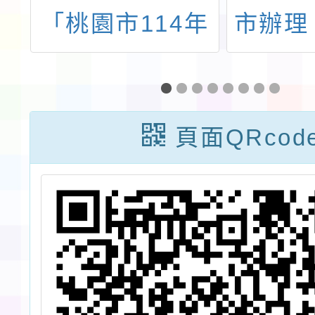
會
「桃園市114年
市辦理
長
身心障礙國民暨
助」整
計
親子運動會」
動計畫
會
一-2：
頁面QRcod
度國小
8小時