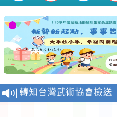
116學年度國民中學各
生入學前鑑定事宜
轉知台灣武術協會檢送「
月29日中正盃決賽暨國
「抗生素聰明用，防疫