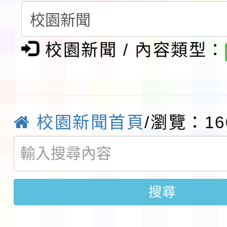
生入學前鑑定事宜
轉知台灣武術協會檢送「
月29日中正盃決賽暨國
校園新聞 / 內容類型：
「抗生素聰明用，防疫
術精英錦標賽」
動」插畫徵件活動
淨零綠生活教案入校路
會
地景藝術節教師研習
校園新聞首頁
/瀏覽：16
115年8月22日(星期六)
桃園市孔廟祈福系列活
「2026桃園藝術巡演
搜尋
開 智慧啟航」
轉知國立東華大學辦理