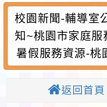
術精英錦標賽」
動」插畫徵件活動
淨零綠生活教案入校路
會
校園新聞-輔導室
地景藝術節教師研習
115年8月22日(星期六)
知~桃園市家庭服
桃園市孔廟祈福系列活
「2026桃園藝術巡演
暑假服務資源-桃
開 智慧啟航」
轉知國立東華大學辦理
共學行動站」第二階段
教育部校安中心白海豚
習海報及各區簡章
報
淨零綠領人才培育課程
返回首頁
116學年度國民中學各