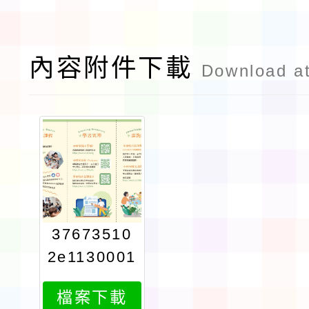
內容附件下載
Download a
37673510
2e1130001
538attach
檔案下載
1