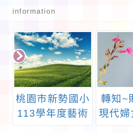
information
小
轉知~財團法人
有關
術
現代婦女教育基
114
新
金會近期舉辦
數學領