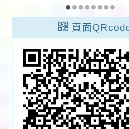
樂
「2024守護幸
(第一區
選
福分享愛」募款
錯試題
頁面QRcod
活動