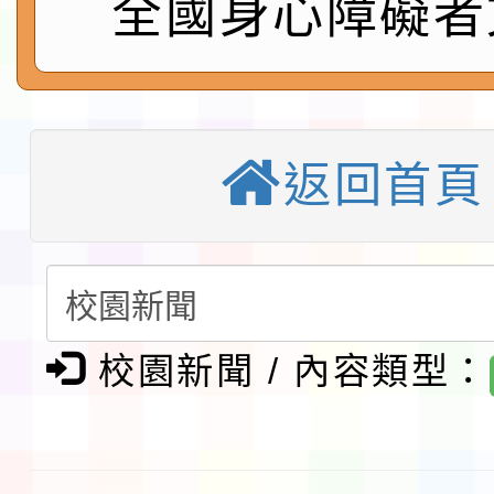
全國身心障礙者
速演練執行計畫」
法」
本校115學年度第1學
第3次招考代課鐘點教
檢送「桃園市115學年
告(不再辦理後續甄選)
賽實施要點」1份
本市「115學年度學生
返回首頁
程安排一案
「桃園市補助參觀特色
展演活動實施計畫」11
教育部校安中心白海豚
請一案
報
淨零綠領人才培育課程
校園新聞 / 內容類型：
檢送桃園市115學年度
及師生本土語及新住民
115年食農教育專業人