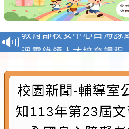
教育部校安中心白海豚
報
淨零綠領人才培育課程
檢送桃園市115學年度
及師生本土語及新住民
115年食農教育專業人
校園新聞-輔導室
實施要點各1份
程
函轉國家通訊傳播委員會
知113年第23屆
鎮韌性（防空）演習－
「115年金融知識線上