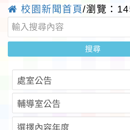
校園新聞首頁
/瀏覽：14
實施要點各1份
程
函轉國家通訊傳播委員會
鎮韌性（防空）演習－
「115年金融知識線上
速演練執行計畫」
法」
本校115學年度第1學
搜尋
第3次招考代課鐘點教
檢送「桃園市115學年
告(不再辦理後續甄選)
賽實施要點」1份
本市「115學年度學生
程安排一案
「桃園市補助參觀特色
展演活動實施計畫」11