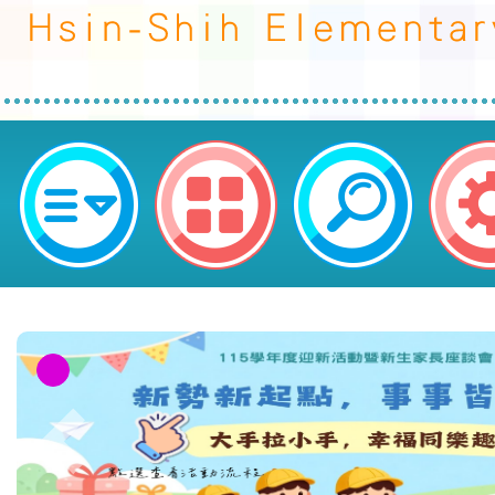
轉知113年第23屆文薈獎－全國身
(公文)-桃園市平鎮區新勢國民小學