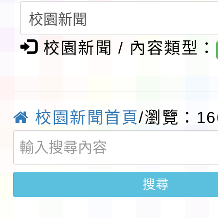
請一案
報
淨零綠領人才培育課程
檢送桃園市115學年度
校園新聞 / 內容類型：
及師生本土語及新住民
115年食農教育專業人
實施要點各1份
程
函轉國家通訊傳播委員會
校園新聞首頁
/瀏覽：16
鎮韌性（防空）演習－
「115年金融知識線上
速演練執行計畫」
法」
本校115學年度第1學
搜尋
第3次招考代課鐘點教
檢送「桃園市115學年