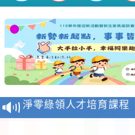
教育部校安中心白海豚
報
淨零綠領人才培育課程
檢送桃園市115學年度