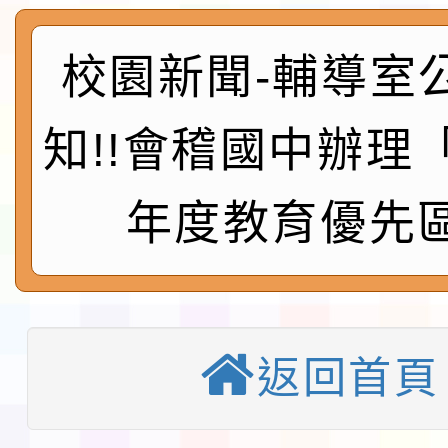
及師生本土語及新住民
115年食農教育專業人
實施要點各1份
程
函轉國家通訊傳播委員會
校園新聞-輔導室
鎮韌性（防空）演習－
「115年金融知識線上
知!!會稽國中辦理「
速演練執行計畫」
法」
本校115學年度第1學
年度教育優先
第3次招考代課鐘點教
檢送「桃園市115學年
告(不再辦理後續甄選)
賽實施要點」1份
本市「115學年度學生
程安排一案
「桃園市補助參觀特色
返回首頁
展演活動實施計畫」11
教育部校安中心白海豚