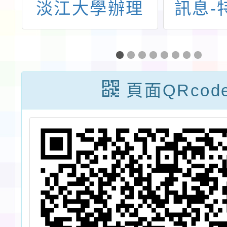
學
淡江大學辦理
訊息-
平
114年度視障電
情緒行
稱
腦教育訓練一
溝通輔
假
案，請轉知視障
通班的
頁面QRcod
段
學生、家長及轄
屬學校教師踴躍
報名參加