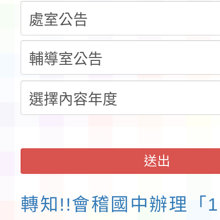
告(不再辦理後續甄選)
賽實施要點」1份
本市「115學年度學生
程安排一案
「桃園市補助參觀特色
展演活動實施計畫」11
請一案
送出
轉知!!會稽國中辦理「1