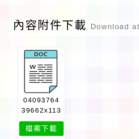
內容附件下載
Download a
04093764
39662x113
0002364at
檔案下載
tach1