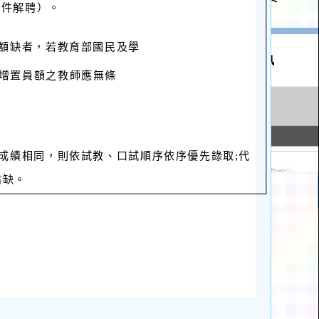
條件解聘）。
額缺者，若教育部國民及學
增置員額之教師應無條
成績相同，則依試教、口試
順序依序優先錄取;代
佔缺。