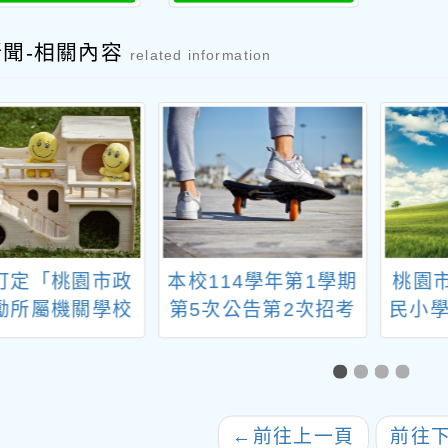
新聞-相關內容
related information
訂定「桃園市政
本校114學年第1學期
桃園
勵所屬機關學校
第5次公告第2次招考
民小學
業機構員工提升
代理教師甄選錄取公
學期第
台語能力作業要
告。 【本次甄選採一
甄選第
，並自中華民國
次公告分次招考，缺
5年1月1日生效
額倘補滿不再進行下
←
前往上一頁
前往