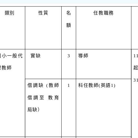
類別
性質
名
任教職務
額
國小一般代
實缺
3
導師
1
理教師
起
3
借調缺 (教師
1
科任教師(英語1)
借調至 教育
局缺）