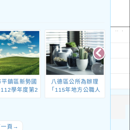
市平鎮區新勢國
八德區公所為辦理
本校1
112學年度第2
「115年地方公職人
期第1
1梯次代理教師
員選舉」所需，請推
招考 
3次招考錄取公
薦所屬員工投開票所
章【
告
工作人員
下一頁
→