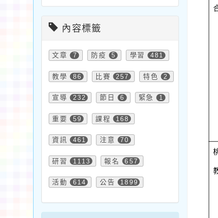
內容標籤
文章
7
防疫
5
學習
481
教學
86
比賽
257
特色
2
宣導
232
節日
6
緊急
1
重要
59
課程
168
資訊
461
注意
70
研習
1113
報名
657
活動
614
公告
1899