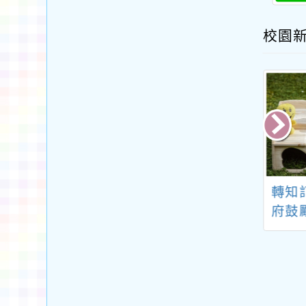
校園
握機關學校政風
有關公教人員子女就
轉知
，同仁如有遭檢
讀大學校院科系屬
府鼓
司法警察機關約
學、碩一貫之規劃且
及事
調卷等情事，請
同時具備學士及碩士
臺灣
通報並掌握動態
雙重學籍，得否申請
點」
子女教育補助一案
11