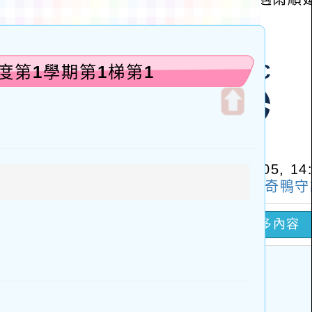
度第1學期第1梯第1
開
啟
上
方
區
塊