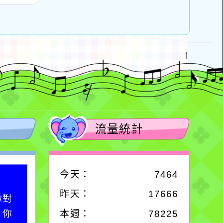
流量統計
今天：
7464
作者：網路小語
昨天：
17666
你對
一杯清水因滴入一滴污
；你
水而變污濁，一杯污水
本週：
78225