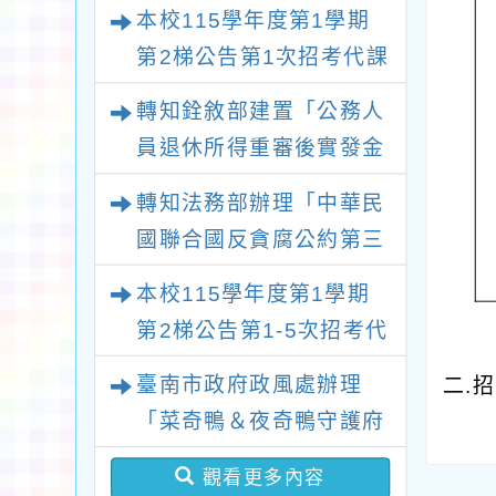
鐘點教師甄選錄取公告
本校115學年度第1學期
(採1次公告分次招考)
第2梯公告第1次招考代課
鐘點教師甄選錄取公告
轉知銓敘部建置「公務人
(採1次公告分次招考)
員退休所得重審後實發金
額試算器」，公立學校退
轉知法務部辦理「中華民
休教職員亦可利用
國聯合國反貪腐公約第三
次國家報告國際審查會
本校115學年度第1學期
議」謹請大家查閱
第2梯公告第1-5次招考代
課鐘點教師甄選簡章(採1
臺南市政府政風處辦理
二.
次公告分次招考)
「菜奇鴨＆夜奇鴨守護府
城．反賄選知識大挑戰」
觀看更多內容
網路有獎徵答活動