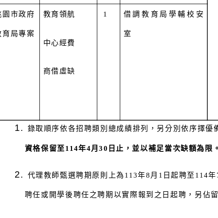
桃園市政府
教育領航
1
借調教育局學輔校安
教育局專案
室
中心經費
商借虛缺
錄取順序依各招聘類別總成績排列，另分別依序擇優
資格保留至114年4月30日止，並以補足當次缺額為限
代理教師甄選聘期原則上為
113
年8月1日起聘至114年
聘任或
開學後聘任之聘期以實際報到之日起聘，另佔