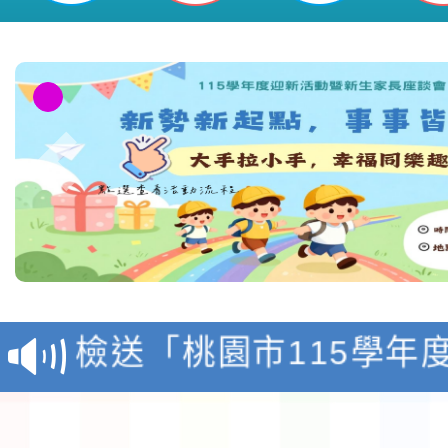
本校115學年度第1學
第3次招考代課鐘點教
檢送「桃園市115學年
告(不再辦理後續甄選)
賽實施要點」1份
本市「115學年度學生