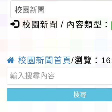
第3次招考代課鐘點教
檢送「桃園市115學年
告(不再辦理後續甄選)
賽實施要點」1份
校園新聞 / 內容類型：
本市「115學年度學生
程安排一案
「桃園市補助參觀特色
展演活動實施計畫」11
社團法人中華民國畫廊
校園新聞首頁
/瀏覽：16
請一案
026 ART TAIPEI
本校115學年度第1學
會」之「藝術教育日」
第2次招考代課鐘點教
115 年度兒童課後照顧
搜尋
告(採1次公告分次招考)
0 小時業訓練課程
轉知本市體育總會划船