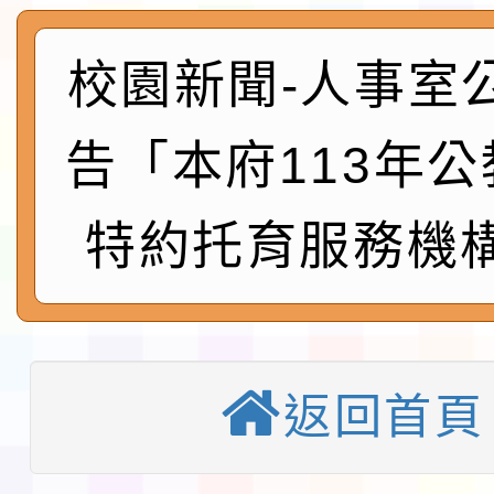
程安排一案
「桃園市補助參觀特色
展演活動實施計畫」11
社團法人中華民國畫廊
校園新聞-人事室
請一案
026 ART TAIPEI
本校115學年度第1學
告「本府113年
會」之「藝術教育日」
第2次招考代課鐘點教
115 年度兒童課後照顧
特約托育服務機
告(採1次公告分次招考)
0 小時業訓練課程
轉知本市體育總會划船
「115年桃園市運動會
「114-115年度COVI
錦標賽」海洋艇及SUP
計畫」公費接種對象擴
115學年度迎新活動暨
返回首頁
域)，申請變更地點
會活動流程表
本校115學年度第1學