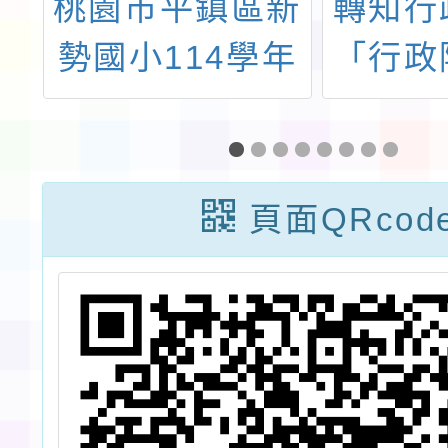
政
桃園市平鎮區新
轉知行
嬰
勢國小114學年
「行政
團
度第2梯(第3次
各機關
早
招考)代理、代
員赴香
辦
課教師甄選結果
門注意
頁面QRcod
第
公告
辦
知
仍