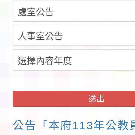
「115年桃園市運動會
「114-115年度COVI
錦標賽」海洋艇及SUP
計畫」公費接種對象擴
115學年度迎新活動暨
域)，申請變更地點
會活動流程表
送出
公告「本府113年公教