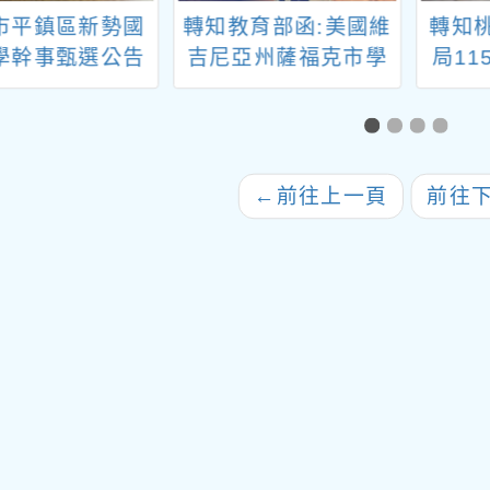
市平鎮區新勢國
轉知教育部函:美國維
轉知
學幹事甄選公告
吉尼亞州薩福克市學
局1
初審合格名單
區（Suffolk Public
浪漫
Schools）徵聘華語
繡球
教師1名一案
身聯
畫、
←
前往上一頁
前往
各1份