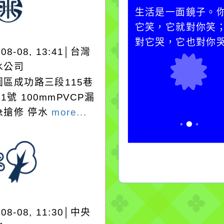
在實現理想的路途中，
生活是一面鏡子。
必須排除一切干擾，特
它笑，它就對你笑
別是要看清那些美麗的
對它哭，它也對你
-08-08, 13:41│台灣
誘惑。
水公司
園區成功路三段115巷
91號 100mmPVCP漏
急搶修 停水
more...
-08-08, 11:30│中央