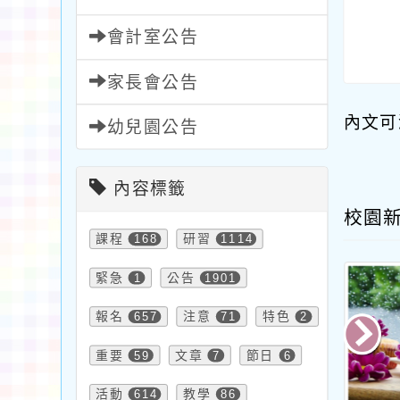
會計室公告
家長會公告
內文可
幼兒園公告
內容標籤
校園
課程
168
研習
1114
緊急
1
公告
1901
報名
657
注意
71
特色
2
重要
59
文章
7
節日
6
活動
614
教學
86