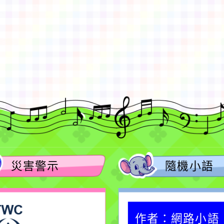
gle、Firefox、Vivaldi、Opera
支援行
 2.5.11
網站語系：zh-TW
eil網站設計工坊
徐嘉裕 Neil hsu
災害警示
隨機小語
作者：網路小語
作者：網路小語