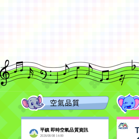
佈景版本：
neilctes
適用瀏覽器：Edge、Goo
Xoops版本：
XOOPS
Xoops
網站設計
：
N
Xoops網站設計者：
空氣品質