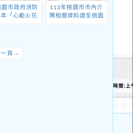
桃園市政府消防
113年桃園市市內介
轉知
15年「心動火花
聘相關資料請至桃園
請市
出勤：香氛開運
市113年國民小學暨
之教
情緣一日遊」單
幼兒園教師 市內（超
誼活動實施計
額）介聘網查詢最新
行程表及報名表
消息。
下一頁
→
，請未婚同仁踴
躍參加。