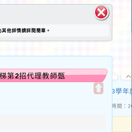
關閉區
止)其他詳情請詳閱簡章。
塊
2梯第2招代理教師甄
開
啟
上
方
區