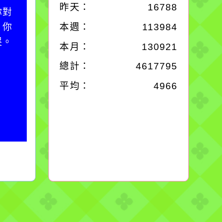
昨天：
16788
你對
一杯清水因滴入一滴污
；你
水而變污濁，一杯污水
本週：
113984
哭。
卻不會因一滴清水的存
本月：
130921
在而變清澈。
總計：
4617795
平均：
4966