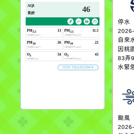
停水
2026
自來
因桃
83弄
水緊
颱風
2026