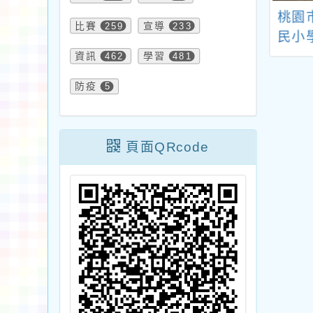
「桃園市市立國
桃園市平鎮區新勢國
桃園
比賽
259
宣導
233
學及幼兒園超額
民小學 114 學年度第
民小
介聘作業要點」
1 學期第 4 梯第2招
資訊
462
學習
481
點、第八點、第
代理教師甄選結果公
防疫
5
，並自即日起生
告(尚有餘額)
效
頁面QRcode