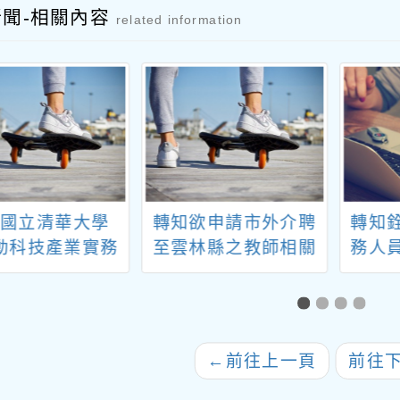
新聞-相關內容
related information
知國立清華大學
轉知欲申請市外介聘
轉知
動科技產業實務
至雲林縣之教師相關
務人
用在職碩士學分
應知悉事項。
後
線上遠距)」一
器」
案。
教
←
前往上一頁
前往