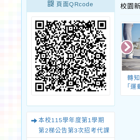
頁面QRcode
校園
國小114學年度
轉知欲申請「114年
轉
梯(第3次招考)教
公立國民中小學暨幼
「運
援工作人員-閩南
兒園教師介聘他縣市
與應
甄選結果公告
服務」至臺南市之教
班(
師應知悉事項
本校115學年度第1學期
第2梯公告第3次招考代課