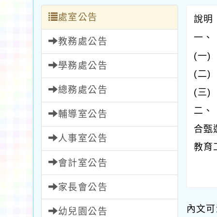
處室公告
說
一、
教務處公告
(一
學務處公告
(二
總務處公告
(三
二、
輔導室公告
合甄
人事室公告
教育
會計室公告
家長會公告
內文可
幼兒園公告