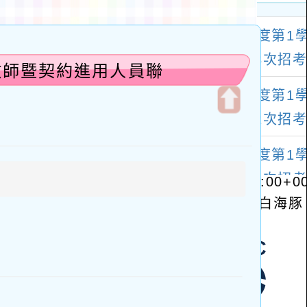
教師暨契約進用人員聯
開
啟
上
方
區
塊