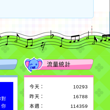
流量統計
今天：
10293
作者：網路小語
昨天：
16788
你對
在實現理想的路途中，
；你
必須排除一切干擾，特
本週：
114359