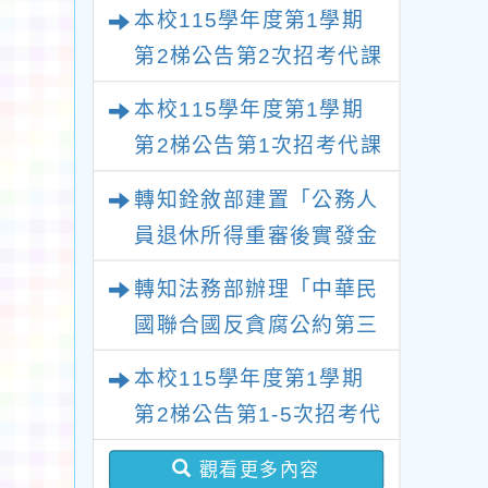
鐘點教師甄選錄取公告
本校115學年度第1學期
(不再辦理後續甄選)
第2梯公告第2次招考代課
鐘點教師甄選錄取公告
本校115學年度第1學期
(採1次公告分次招考)
第2梯公告第1次招考代課
鐘點教師甄選錄取公告
轉知銓敘部建置「公務人
(採1次公告分次招考)
員退休所得重審後實發金
額試算器」，公立學校退
轉知法務部辦理「中華民
休教職員亦可利用
國聯合國反貪腐公約第三
次國家報告國際審查會
本校115學年度第1學期
議」謹請大家查閱
第2梯公告第1-5次招考代
課鐘點教師甄選簡章(採1
觀看更多內容
次公告分次招考)