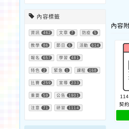
內容標籤
內容
資訊
462
文章
7
防疫
5
教學
86
節日
6
活動
614
報名
657
學習
481
特色
2
緊急
1
課程
168
比賽
259
宣導
233
重要
59
公告
1901
11
契
注意
71
研習
1114