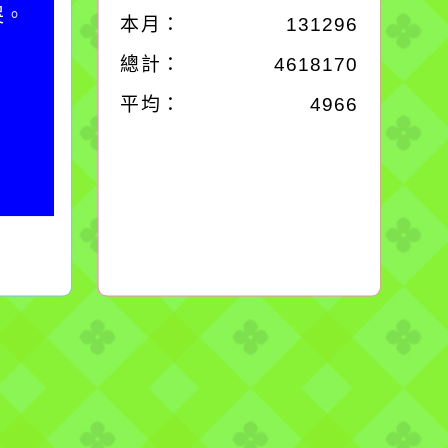
哭。
別是要看清那些美麗的
本月：
131296
誘惑。
總計：
4618170
平均：
4966