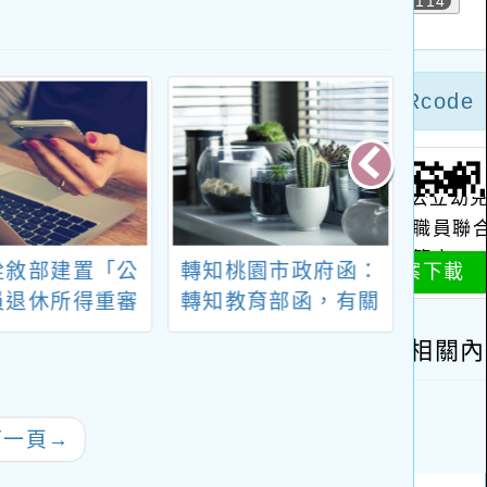
銓敘部建置「公
轉知桃園市政府函：
新勢國
員退休所得重審
轉知教育部函，有關
年度第
實發金額試算
114年5月14日臺教人
1-3
，公立學校退休
(二)字第
職員亦可利用
1140041480A號令釋
發布時在職之公立高
下一頁
→
級中等以下學校教
師，如符合該令釋情