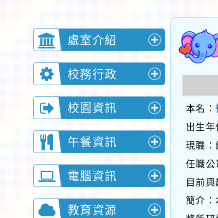
處室介紹
展
開
校務行政
展
選
開
校園資訊
單
本名：
展
選
出生年
開
午餐資訊
單
現職：
展
選
任職公
開
電腦資訊
單
目前興
展
選
簡介：
開
教育資源
單