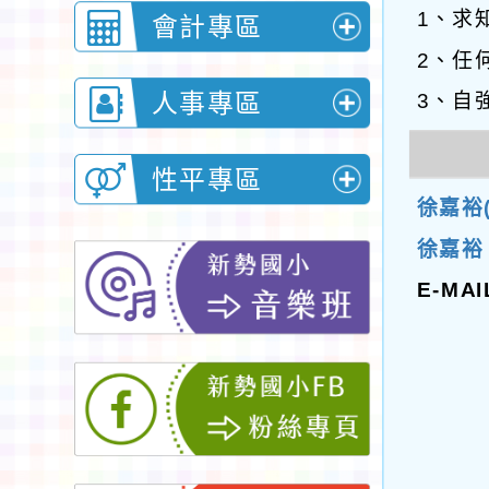
1、求
開
會計專區
單
展
2、任
選
開
人事專區
3、自
單
展
選
開
性平專區
單
徐嘉裕(
展
選
徐嘉裕 
開
單
E-MA
選
單