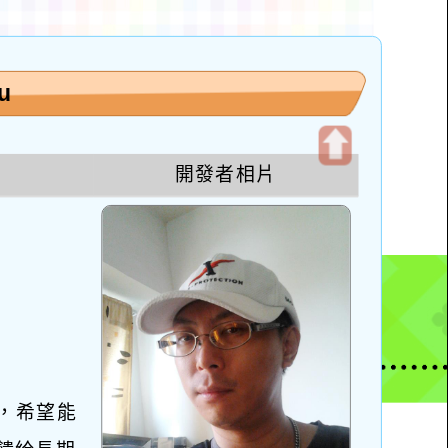
u
開發者相片
開
啟
上
方
區
塊
年，希望能