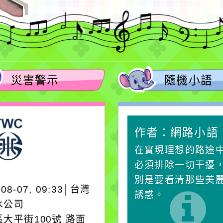
災害警示
隨機小語
作者：網路小語
作者：網路小語
一杯清水因滴入一滴污
在實現理想的路途
水而變污濁，一杯污水
必須排除一切干擾
卻不會因一滴清水的存
別是要看清那些美
-08-07, 09:33│台灣
在而變清澈。
誘惑。
水公司
大平街100號 路面