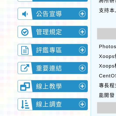
將所研
展
選
支持本
開
公告宣導
單
展
選
開
管理規定
單
展
選
Phot
開
評鑑專區
單
Xoop
展
選
Xoo
開
重要連結
單
展
Cent
選
開
線上教學
專長程式：
單
展
選
能開發
開
線上調查
單
展
選