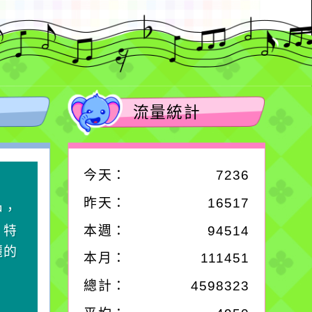
流量統計
今天：
7236
作者：網路小語
昨天：
16517
中，
生活是一面鏡子。你對
，特
它笑，它就對你笑；你
本週：
94514
麗的
對它哭，它也對你哭。
本月：
111451
總計：
4598323