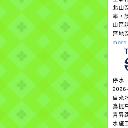
北山
率，
山區
窪地
more.
停水
2026
自來
為提
青昇
水施