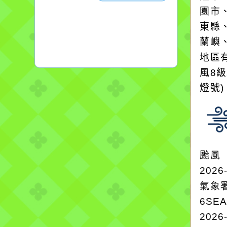
園市
東縣
蘭嶼
地區
風8
燈號
颱風
2026
氣象
6SE
2026