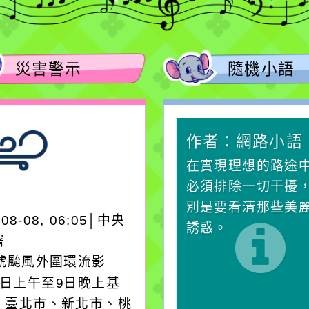
災害警示
隨機小語
作者：網路小語
作者：網路小語
生活是一面鏡子。你對
在實現理想的路途
它笑，它就對你笑；你
必須排除一切干擾
對它哭，它也對你哭。
別是要看清那些美
-08-08, 06:05│中央
誘惑。
署
3號颱風外圍環流影
8日上午至9日晚上基
、臺北市、新北市、桃