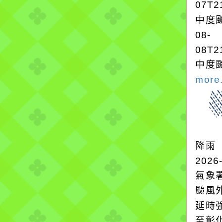
07T2
中度颱
08-
08T2
中度颱
more.
降雨
2026
氣象
颱風
延時強
至彰