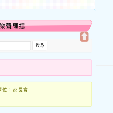
-樂聲飄揚
開
搜尋
啟
上
方
區
塊
單位：家長會