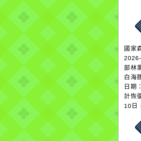
國家
2026
部林
白海
日期：
計恢復
10日