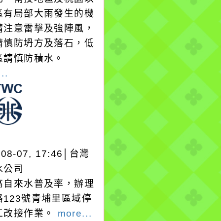
區有局部大雨發生的機
請注意雷擊及強陣風，
請慎防坍方及落石，低
區請慎防積水。
..
-08-07, 17:46│台灣
水公司
高自來水普及率，辦理
路123號青埔里區域停
工改接作業。
more...