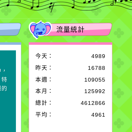
流量統計
今天：
4989
作者：網路小語
昨天：
16788
中，
一杯清水因滴入一滴污
，特
水而變污濁，一杯污水
本週：
109055
麗的
卻不會因一滴清水的存
本月：
125992
在而變清澈。
總計：
4612866
平均：
4961