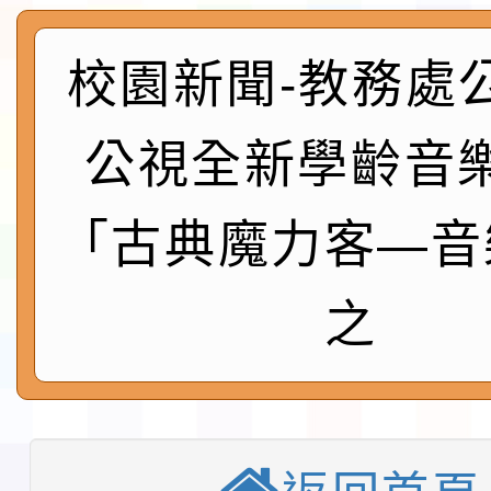
及師生本土語及新住民
115年食農教育專業人
實施要點各1份
程
校園新聞-教務處
函轉國家通訊傳播委員會
鎮韌性（防空）演習－
「115年金融知識線上
公視全新學齡音
速演練執行計畫」
法」
本校115學年度第1學
「古典魔力客—音
第3次招考代課鐘點教
檢送「桃園市115學年
之
告(不再辦理後續甄選)
賽實施要點」1份
本市「115學年度學生
程安排一案
「桃園市補助參觀特色
展演活動實施計畫」11
教育部校安中心白海豚