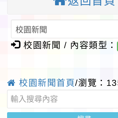
返回首頁
請一案
報
淨零綠領人才培育課程
檢送桃園市115學年度
及師生本土語及新住民
115年食農教育專業人
校園新聞 / 內容類型：
實施要點各1份
程
函轉國家通訊傳播委員會
鎮韌性（防空）演習－
「115年金融知識線上
校園新聞首頁
/瀏覽：13
速演練執行計畫」
法」
本校115學年度第1學
第3次招考代課鐘點教
檢送「桃園市115學年