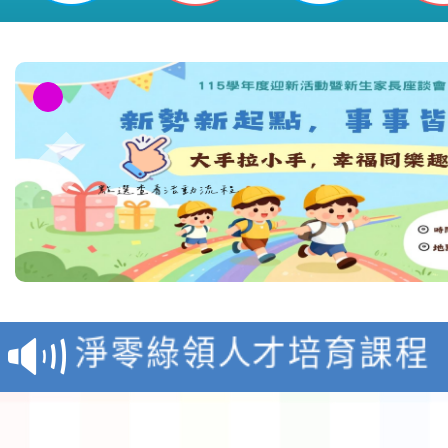
教育部校安中心白海豚
報
淨零綠領人才培育課程
檢送桃園市115學年度