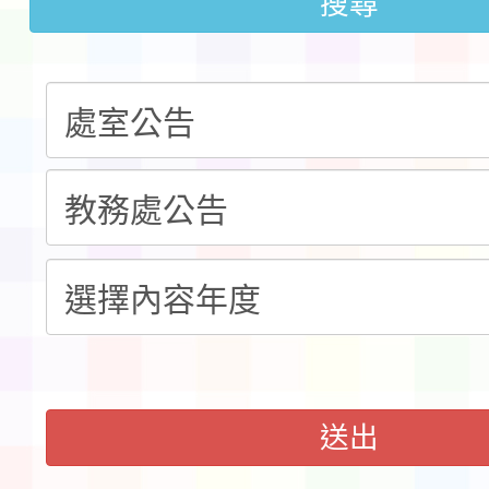
告(不再辦理後續甄選)
搜尋
賽實施要點」1份
本市「115學年度學生
程安排一案
「桃園市補助參觀特色
展演活動實施計畫」11
請一案
送出