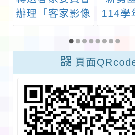
度
辦理「客家影像
114
山
故事」徵件活動
生編
整
一案，請貴校鼓
計
勵學生踴躍報名
頁面QRcod
研
參加，請查照。
請