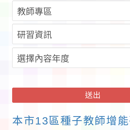
告(不再辦理後續甄選)
賽實施要點」1份
本市「115學年度學生
程安排一案
「桃園市補助參觀特色
展演活動實施計畫」11
請一案
送出
本市13區種子教師增