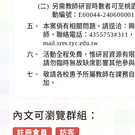
(二)
另需教師研習時數者可至桃
動編號：E00044-24060000
五、
本案倘有相關問題，請逕洽：
師，聯絡電話：4355753#311，
mail.sres.tyc.edu.tw
六、
活動全程免費，惟研習資源有
請勿臨時無故缺席影響其他參
七、
敬請各校惠予所屬教師在課務
加。
內文可瀏覽群組：
註冊會員
訪客