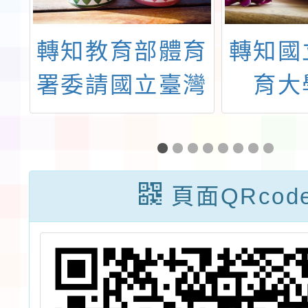
理
轉知教育部體育
轉知國
署委請國立臺灣
育大
中
體育運動大學辦
「B5-
與
理「113年度山
與教育
教
野教育推廣實施
坊
頁面QRcod
」
計畫」之教師主
案
題研習-風險管
理及基本救命術