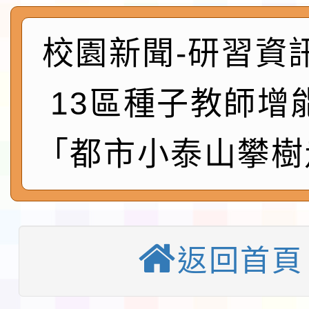
及師生本土語及新住民
115年食農教育專業人
實施要點各1份
校園新聞-研習資
程
函轉國家通訊傳播委員會
鎮韌性（防空）演習－
「115年金融知識線上
13區種子教師增
速演練執行計畫」
法」
本校115學年度第1學
「都市小泰山攀樹
第3次招考代課鐘點教
檢送「桃園市115學年
告(不再辦理後續甄選)
賽實施要點」1份
本市「115學年度學生
程安排一案
返回首頁
「桃園市補助參觀特色
展演活動實施計畫」11
教育部校安中心白海豚