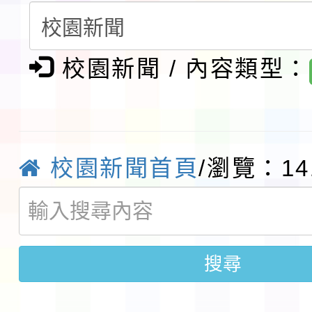
請一案
報
淨零綠領人才培育課程
校園新聞 / 內容類型：
檢送桃園市115學年度
及師生本土語及新住民
115年食農教育專業人
實施要點各1份
程
函轉國家通訊傳播委員會
校園新聞首頁
/瀏覽：14
鎮韌性（防空）演習－
「115年金融知識線上
速演練執行計畫」
法」
本校115學年度第1學
搜尋
第3次招考代課鐘點教
檢送「桃園市115學年