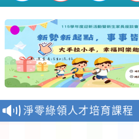
教育部校安中心白海豚
報
淨零綠領人才培育課程
檢送桃園市115學年度