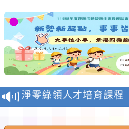
教育部校安中心白海豚
報
淨零綠領人才培育課程
檢送桃園市115學年度
及師生本土語及新住民
115年食農教育專業人