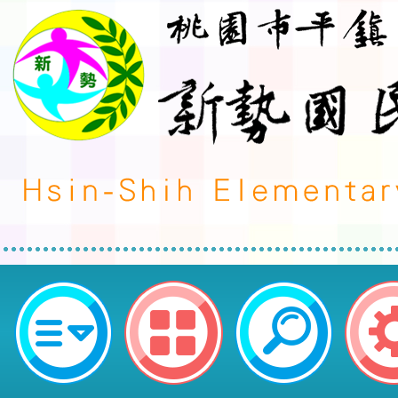
轉知中華民國獨輪車協會主辦「114
盃全國獨輪車錦標賽」-桃園市平鎮