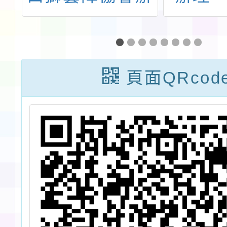
園
理「2025全國
際少年
長
教育傳承盃客家
」
開口獅民俗體育
頁面QRcod
錦標賽」
浪
變