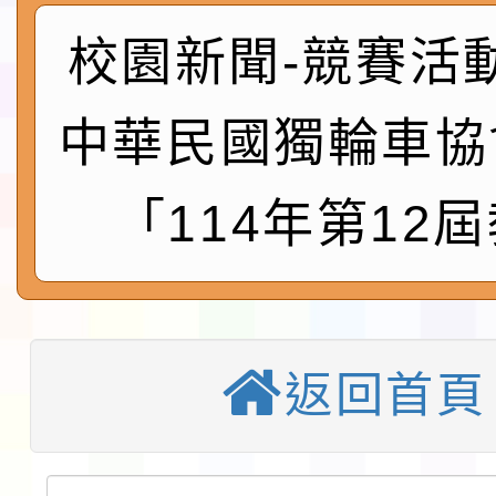
實施要點各1份
程
函轉國家通訊傳播委員會
校園新聞-競賽活
鎮韌性（防空）演習－
「115年金融知識線上
中華民國獨輪車協
速演練執行計畫」
法」
本校115學年度第1學
「114年第12
第3次招考代課鐘點教
檢送「桃園市115學年
告(不再辦理後續甄選)
賽實施要點」1份
本市「115學年度學生
程安排一案
「桃園市補助參觀特色
返回首頁
展演活動實施計畫」11
教育部校安中心白海豚