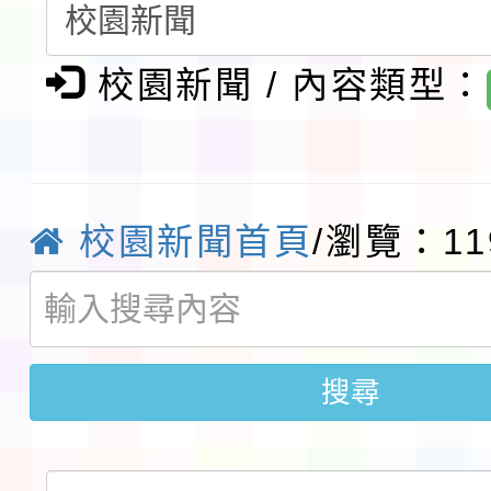
請一案
報
淨零綠領人才培育課程
校園新聞 / 內容類型：
檢送桃園市115學年度
及師生本土語及新住民
115年食農教育專業人
實施要點各1份
程
函轉國家通訊傳播委員會
校園新聞首頁
/瀏覽：11
鎮韌性（防空）演習－
「115年金融知識線上
速演練執行計畫」
法」
本校115學年度第1學
搜尋
第3次招考代課鐘點教
檢送「桃園市115學年
告(不再辦理後續甄選)
賽實施要點」1份
本市「115學年度學生