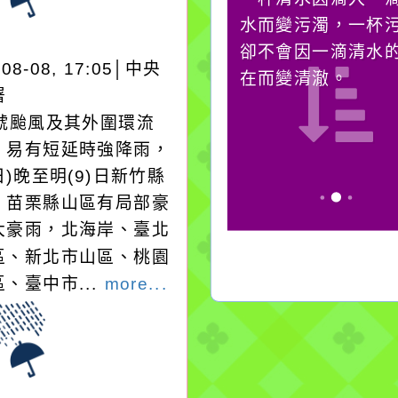
它笑，它就對你笑；你
水而變污濁，一杯
對它哭，它也對你哭。
卻不會因一滴清水
-08-08, 17:05│中央
在而變清澈。
署
3號颱風及其外圍環流
，易有短延時強降雨，
日)晚至明(9)日新竹縣
、苗栗縣山區有局部豪
大豪雨，北海岸、臺北
區、新北市山區、桃園
、臺中市...
more...