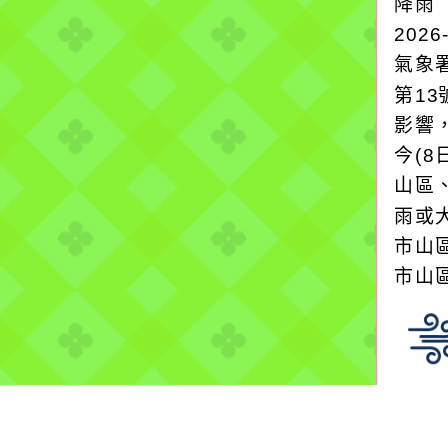
降雨
2026
氣象
第1
影響
今(8
山區
雨或
市山
市山區
颱風
2026