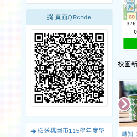
頁面QRcode
376
0
校園
檢送桃園市115學年度學
知衛生福利部自
轉知衛生福利部「醫
轉知