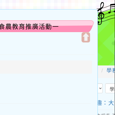
」食農教育推廣活動一
開
啟
上
方
區
塊