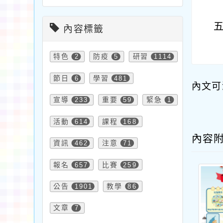
內容標籤
特色
2
防疫
5
研習
1114
節日
6
學習
481
內文可
宣導
233
重要
59
緊急
1
活動
614
課程
168
內容
資訊
462
注意
71
報名
657
比賽
259
公告
1901
教學
86
文章
7