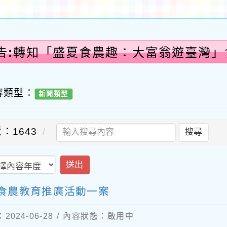
告:轉知「盛夏食農趣：大富翁遊臺灣
案-
容類型：
新聞類型
：1643
搜尋
送出
食農教育推廣活動一案
024-06-28 / 內容狀態：啟用中