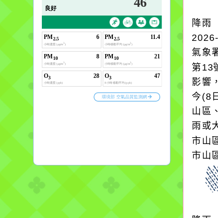
降雨
2026
氣象
第1
影響
今(8
山區
雨或
市山
市山區