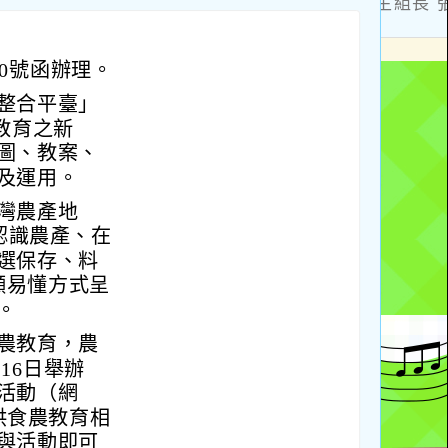
350號函辦理。
整合平臺」
教育之新
圖、教案、
及運用。
灣農產地
認識農產、在
選保存、料
顯易懂方式呈
。
農教育，農
16日舉辦
活動（網
供食農教育相
與活動即可