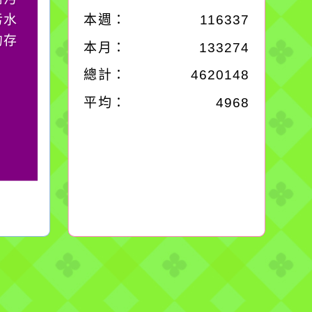
污水
必須排除一切干擾，特
本週：
116337
的存
別是要看清那些美麗的
本月：
133274
誘惑。
總計：
4620148
平均：
4968