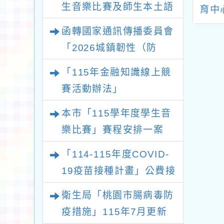
生音樂比賽及師生本土語
年4月22日起廢止
事服務機構辦理口腔
育中
及新住民語歌謠比賽實施
東縣枋寮鄉衛生
預防保健服務注意事
調查
函轉國家通訊傳播委員會
為指定替代治療
項」
要點各1份
「2026城鎮韌性（防
執行機構
空）演習－行動網路降速
「115年金融知識線上競
演練執行計畫」
賽活動辦法」
本市「115學年度學生音
樂比賽」賽程安排一案
「114-115年度COVID-
19疫苗接種計畫」公費接
種對象擴大
衛生局「桃園市腸病毒防
疫措施」115年7月更新