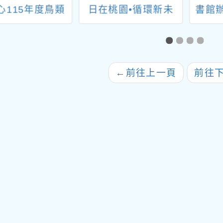
心115年度鳥類
日在桃園•循環新未
書館
及地質礦物研習
來」活動電子海報1份
食」
課程
11
←
前往上一頁
前往