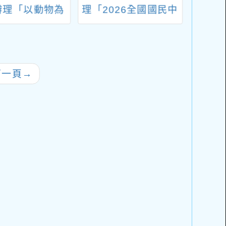
辦理「以動物為
理「2026全國國民中
中「1
系列講座暨書展
小學童軍大露營」活
班新
月場次活動資訊
動一案，鼓勵踴躍報
名參加
下一頁
→