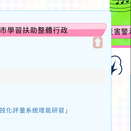
園市學習扶助整體行政
開
啟
上
方
區
塊
科技化評量系統增能研習」