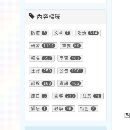
內容標籤
防疫
5
文章
7
活動
614
研習
1114
重要
59
報名
657
學習
481
比賽
259
公告
1901
課程
168
資訊
462
節日
6
宣導
233
注意
71
緊急
1
教學
86
特色
2