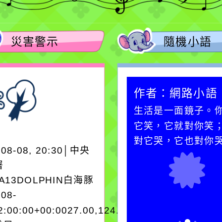
災害警示
隨機小語
作者：網路小語
作者：網路小語
在實現理想的路途中，
生活是一面鏡子。
必須排除一切干擾，特
它笑，它就對你笑
別是要看清那些美麗的
對它哭，它也對你
-08-08, 20:30│中央
誘惑。
署
EA13DOLPHIN白海豚
-08-
2:00:00+00:0027.00,124.803545962250