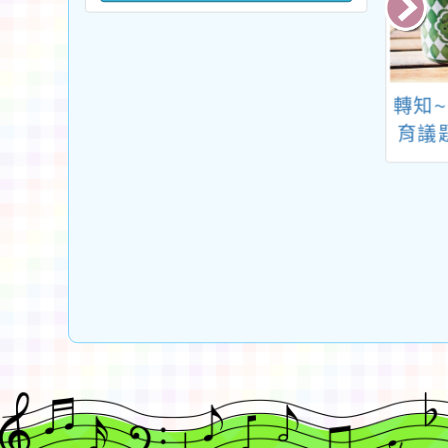
臺北市立大學特
本局委請本市桃園區
轉知~
育中心113學年
東門國民小學(本市身
育議
2學期特殊教育諮
心障礙學生鑑定中心)
成長
詢專線輪值表
辦理114年度學前特
人生
殊教育專業知能研習
育
「魏氏幼兒智力量表
(第四版)」