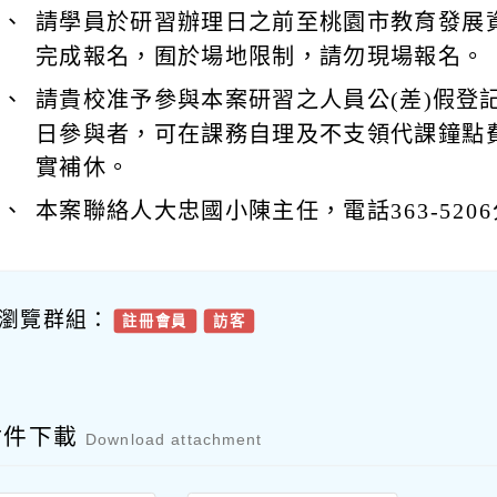
五、
請學員於研習辦理日之前至桃園市教育發展
完成報名，囿於場地限制，請勿現場報名。
六、
請貴校准予參與本案研習之人員公(差)假登
日參與者，可在課務自理及不支領代課鐘點
實補休。
七、
本案聯絡人大忠國小陳主任，電話363-5206
瀏覽群組：
註冊會員
訪客
附件下載
Download attachment