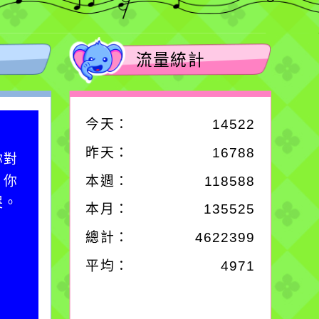
流量統計
今天：
14522
作者：網路小語
昨天：
16788
你對
一杯清水因滴入一滴污
；你
水而變污濁，一杯污水
本週：
118588
哭。
卻不會因一滴清水的存
本月：
135525
在而變清澈。
總計：
4622399
平均：
4971