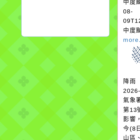
中度颱
08-
09T1
中度颱
more.
降雨
2026
氣象
第1
影響
今(8
山區