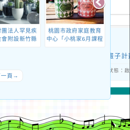
財團法人罕見疾
桃園市政府家庭教育
「簡介
金會附設新竹縣
中心「小桃家6月課程
命教
關西身心障礙福
資訊」、「預約幸福
務中心為提升國
生活-婚前教育工作
師生正確認識罕
坊」、「幸福婚姻系
病，鼓勵貴校申
列講座」、「2026開
下一頁
→
中心之基因教育
心Fun暑假，家庭好
宣導服務暨參訪
時光」海報
活動