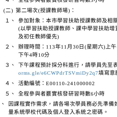
４、
全程參與者覈實核發研習時數3小時
(二)
第二場次(授課教師場)：
１、
參加對象：本市學習扶助授課教師及相
(以學習扶助授課教師、課中學習扶助增
及初任教師優先)
２、
辦理時間：113年11月30日(星期六)上午
下午4時10分
３、
下午課程預計採分科進行，請學員先至
orms.gle/e6CWPdrTSVmiDy2q7
填寫意
４、
活動編號：E00110-241000002
５、
全程參與者覈實核發研習時數6小時
四、
因課程實作需求，請各場次學員務必先準備
量系統學校代碼及個人登入系統之密碼。