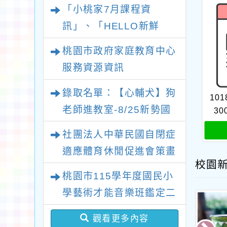
「小桃家7月課程資
訊」、「HELLO新鮮
人」、「數位教養練習
桃園市政府家庭教育中心
題」、「青少年家長讀書
服務資源資訊
會」、「親密關係工作
錄取名單：【心輔犬】狗
坊」、「祖孫樂淘桃創意
101
老師進教室-8/25新勢國
照片徵件活動」
30
小場次
社團法人中華民國自閉症
適應體育休閒促進會策畫
校園
辦理2026新北市第十二
桃園市115學年度國民小
屆“點亮星光、愛心永傳”
學藝術才能音樂班鑑定二
關懷自閉症公益路跑活動
次招生 新勢國小鑑定結
觀看更多內容
果-錄取公告