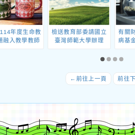
114年度生命教
檢送教育部委請國立
有關
題融入教學教師
臺灣師範大學辦理
病基
工作坊─「3Q達
114年「素養導向音
私立
命故事與生命教
樂專才教材研發與師
利服
主題研習」一案
資精進暨跨域競爭力
中小
培育計畫」之全國音
見疾
←
前往上一頁
前往
樂教師專業成長工作
請該
坊「音樂的未來視角-
中心
跨領域展演與合作」
一案