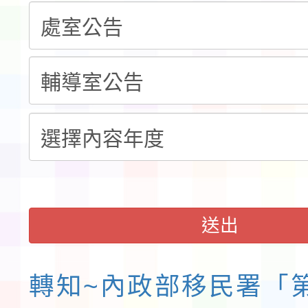
程安排一案
「桃園市補助參觀特色
展演活動實施計畫」11
社團法人中華民國畫廊
請一案
026 ART TAIPEI
會」之「藝術教育日」
送出
轉知~內政部移民署「第