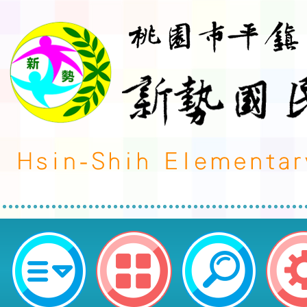
轉知~內政部移民署「第11屆新住
畫」報名簡章及報名表-桃園市平鎮