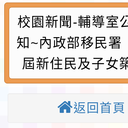
實施要點各1份
程
函轉國家通訊傳播委員會
鎮韌性（防空）演習－
「115年金融知識線上
校園新聞-輔導室
速演練執行計畫」
法」
本校115學年度第1學
知~內政部移民署
第3次招考代課鐘點教
檢送「桃園市115學年
屆新住民及子女
告(不再辦理後續甄選)
賽實施要點」1份
本市「115學年度學生
程安排一案
「桃園市補助參觀特色
展演活動實施計畫」11
社團法人中華民國畫廊
返回首頁
請一案
026 ART TAIPEI
淨零綠領人才培育課程