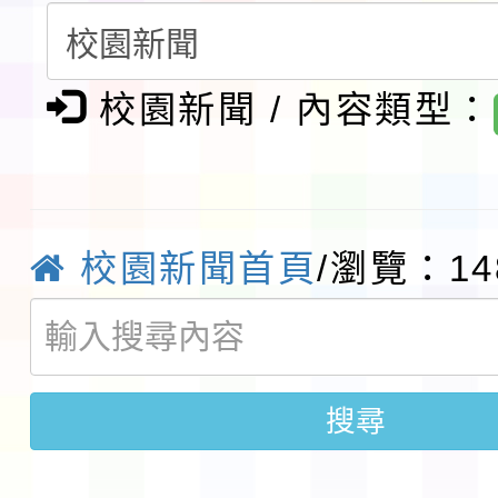
會」之「藝術教育日」
檢送桃園市115學年度
及師生本土語及新住民
校園新聞 / 內容類型：
115年食農教育專業人
實施要點各1份
程
函轉國家通訊傳播委員會
鎮韌性（防空）演習－
「115年金融知識線上
校園新聞首頁
/瀏覽：14
速演練執行計畫」
法」
本校115學年度第1學
第3次招考代課鐘點教
檢送「桃園市115學年
搜尋
告(不再辦理後續甄選)
賽實施要點」1份
本市「115學年度學生