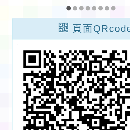
府
表
建國國
侵
校參
頁面QRcod
同
年
護
課
兒
策
」