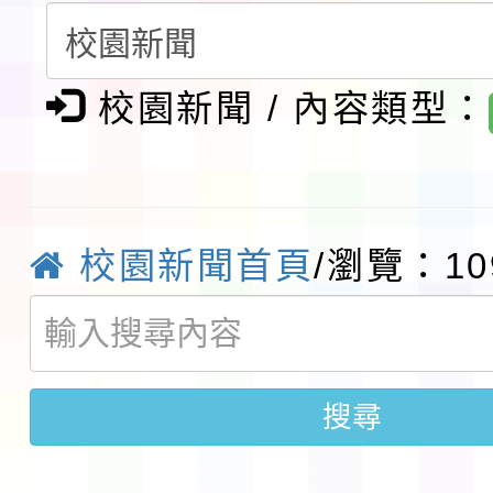
請一案
報
淨零綠領人才培育課程
校園新聞 / 內容類型：
檢送桃園市115學年度
及師生本土語及新住民
115年食農教育專業人
實施要點各1份
程
函轉國家通訊傳播委員會
校園新聞首頁
/瀏覽：10
鎮韌性（防空）演習－
「115年金融知識線上
速演練執行計畫」
法」
本校115學年度第1學
搜尋
第3次招考代課鐘點教
檢送「桃園市115學年