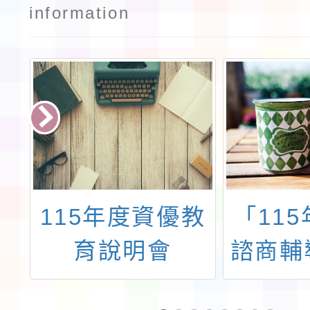
information
重
115年度資優教
「11
神
育說明會
諮商輔
改
務」4