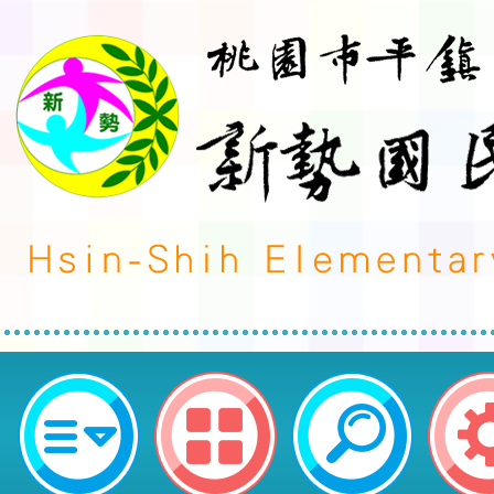
轉知~財團法人勵馨社會福利事業基
年度桃園市未滿20歲懷孕服務及後
案-後續擴充」之嬰幼兒照顧相關課