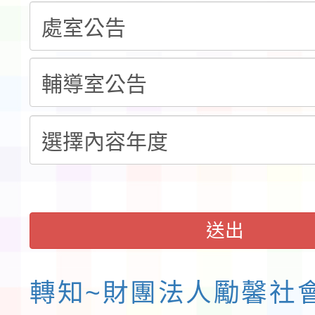
告(不再辦理後續甄選)
賽實施要點」1份
本市「115學年度學生
程安排一案
「桃園市補助參觀特色
展演活動實施計畫」11
請一案
送出
轉知~財團法人勵馨社