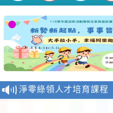
期一案-桃園市平鎮區新勢國民小學
教育部校安中心白海豚
報
淨零綠領人才培育課程
檢送桃園市115學年度