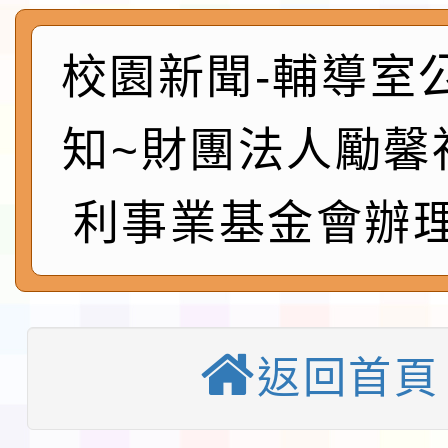
及師生本土語及新住民
115年食農教育專業人
實施要點各1份
程
校園新聞-輔導室
函轉國家通訊傳播委員會
鎮韌性（防空）演習－
「115年金融知識線上
知~財團法人勵馨
速演練執行計畫」
法」
本校115學年度第1學
利事業基金會辦理
第3次招考代課鐘點教
檢送「桃園市115學年
告(不再辦理後續甄選)
賽實施要點」1份
本市「115學年度學生
程安排一案
「桃園市補助參觀特色
返回首頁
展演活動實施計畫」11
教育部校安中心白海豚