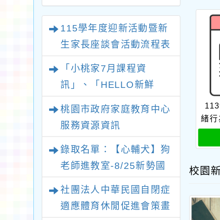
115學年度迎新活動暨新
生家長座談會活動流程表
「小桃家7月課程資
訊」、「HELLO新鮮
人」、「數位教養練習
11
桃園市政府家庭教育中心
題」、「青少年家長讀書
緒行
服務資源資訊
會」、「親密關係工作
錄取名單：【心輔犬】狗
坊」、「祖孫樂淘桃創意
老師進教室-8/25新勢國
照片徵件活動」
校園
小場次
社團法人中華民國自閉症
適應體育休閒促進會策畫