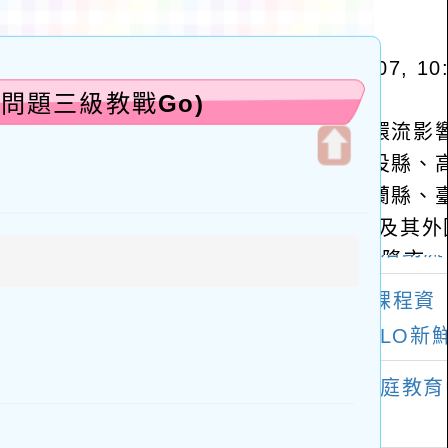
為問題三級教戰Go)
開
啟
上
方
區
塊