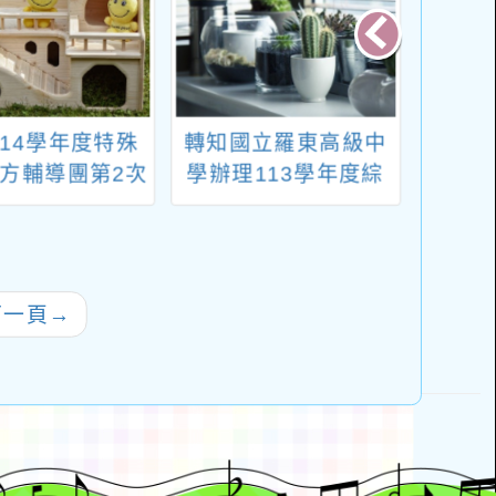
114學年度特殊
轉知國立羅東高級中
轉知~
方輔導團第2次
學辦理113學年度綜
育中
選實施計畫
合活動領域跨科主題
傷輔
課程-後疫情時代的關
係議題「青少年生命
韌力之探究及微課
下一頁
→
程」成果發表會一案