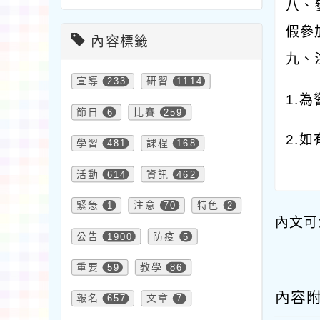
八、
假參
內容標籤
九、
宣導
233
研習
1114
1.
節日
6
比賽
259
2.如
學習
481
課程
168
活動
614
資訊
462
緊急
1
注意
70
特色
2
內文可
公告
1900
防疫
5
重要
59
教學
86
內容
報名
657
文章
7