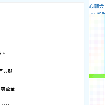
時。
有興趣
）前至全