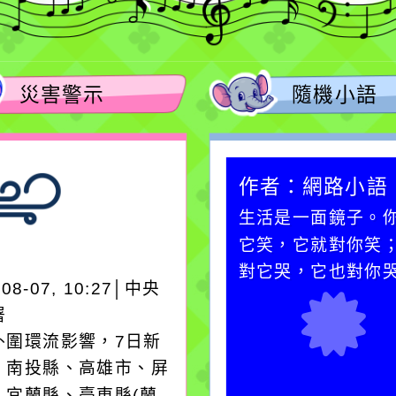
災害警示
隨機小語
作者：網路小語
作者：網路小語
一杯清水因滴入一滴污
生活是一面鏡子。
水而變污濁，一杯污水
它笑，它就對你笑
卻不會因一滴清水的存
對它哭，它也對你
-08-07, 10:27│中央
在而變清澈。
署
外圍環流影響，7日新
、南投縣、高雄市、屏
、宜蘭縣、臺東縣(蘭