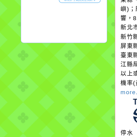
嶼)
響，
新北
新竹
屏東
臺東
江縣
以上
機率
more.
停水