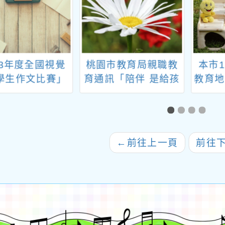
13年度全國視覺
桃園市教育局親職教
本市
學生作文比賽」
育通訊「陪伴 是給孩
教育地
實施計畫
子最好的成長禮物」
遴
信函1份
←
前往上一頁
前往