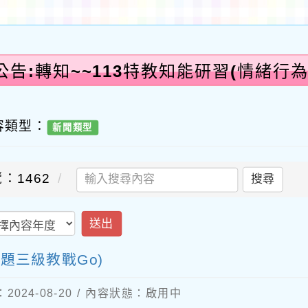
告:轉知~~113特教知能研習(情緒行
容類型：
新聞類型
：1462
搜尋
送出
題三級教戰Go)
024-08-20 / 內容狀態：啟用中