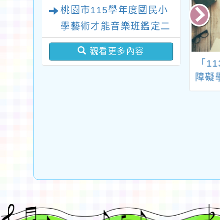
辦理2026新北市第十二
桃園市115學年度國民小
屆“點亮星光、愛心永傳”
學藝術才能音樂班鑑定二
關懷自閉症公益路跑活動
次招生 新勢國小鑑定結
觀看更多內容
果-錄取公告
部特殊教育中央
115學年度迎新活動
「1
團各分團輔導員
暨新生家長座談會活
障礙
4學年度聯合遴選
動流程表
簡章