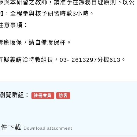
參與本研習之教師，請准予在課務自理原則下以公
加，全程參與核予研習時數3小時。
注意事項：
為響應環保，請自備環保杯。
有疑義請洽特教組長，03- 2613297分機613。
瀏覽群組：
註冊會員
訪客
附件下載
Download attachment