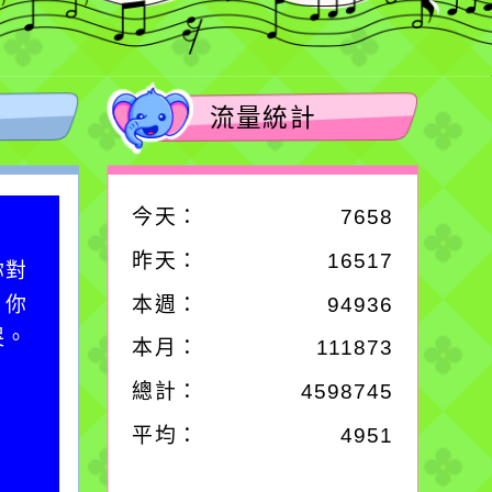
流量統計
今天：
7658
作者：網路小語
昨天：
16517
你對
在實現理想的路途中，
；你
必須排除一切干擾，特
本週：
94936
哭。
別是要看清那些美麗的
本月：
111873
誘惑。
總計：
4598745
平均：
4951