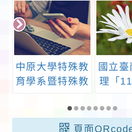
辦
中原大學特殊教
國立臺
別
育學系暨特殊教
理「1
展
育中心辦理特殊
教合格
教育研習一案
進修視
分班」
頁面QRcod