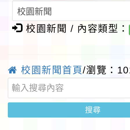
請一案
報
淨零綠領人才培育課程
檢送桃園市115學年度
校園新聞 / 內容類型：
及師生本土語及新住民
115年食農教育專業人
實施要點各1份
程
函轉國家通訊傳播委員會
校園新聞首頁
/瀏覽：10
鎮韌性（防空）演習－
「115年金融知識線上
速演練執行計畫」
法」
本校115學年度第1學
搜尋
第3次招考代課鐘點教
檢送「桃園市115學年