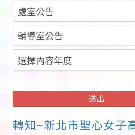
告(不再辦理後續甄選)
賽實施要點」1份
本市「115學年度學生
程安排一案
「桃園市補助參觀特色
展演活動實施計畫」11
請一案
送出
轉知~新北市聖心女子