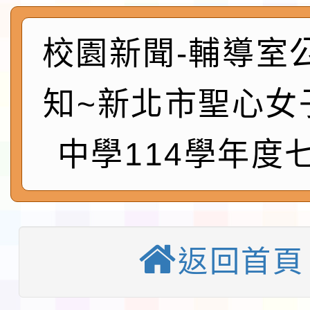
及師生本土語及新住民
115年食農教育專業人
實施要點各1份
程
函轉國家通訊傳播委員會
校園新聞-輔導室
鎮韌性（防空）演習－
「115年金融知識線上
知~新北市聖心女
速演練執行計畫」
法」
本校115學年度第1學
中學114學年度
第3次招考代課鐘點教
檢送「桃園市115學年
告(不再辦理後續甄選)
賽實施要點」1份
本市「115學年度學生
程安排一案
「桃園市補助參觀特色
返回首頁
展演活動實施計畫」11
教育部校安中心白海豚