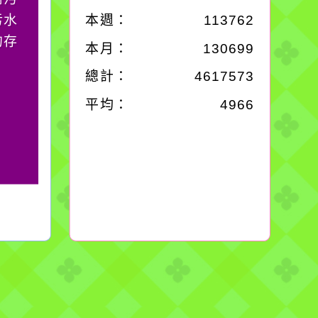
污水
它笑，它就對你笑；你
本週：
113762
的存
對它哭，它也對你哭。
本月：
130699
總計：
4617573
平均：
4966