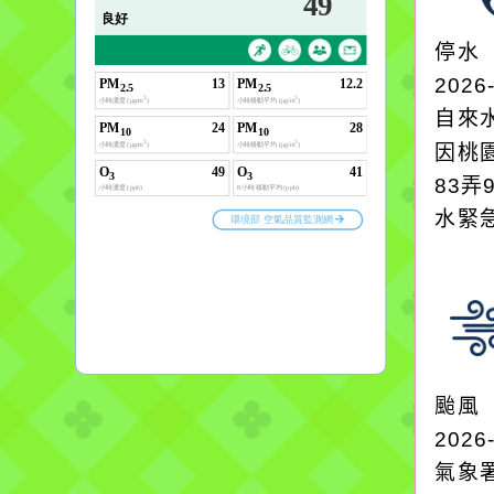
停水
2026
自來
因桃
83弄
水緊
颱風
2026
氣象