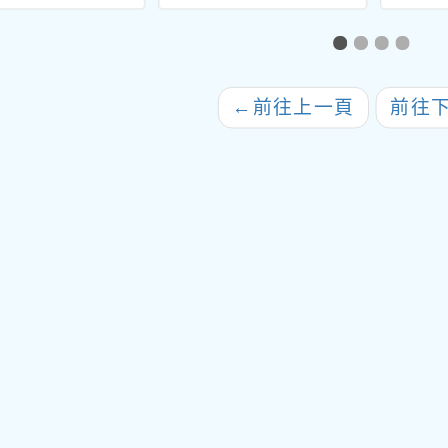
民小學教師聯合
2招代理教師甄選錄取
高級
作業複試試務工
公告(第2招無人報名,
師
員公假及名單一
續辦理第3次招考)
案
←
前往上一頁
前往