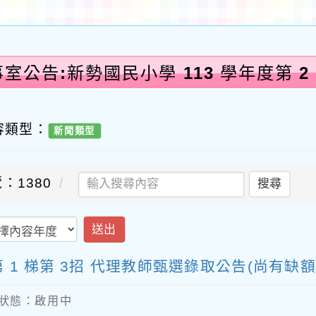
室公告:新勢國民小學 113 學年度第 2 
容類型：
新聞類型
：1380
搜尋
送出
期第 1 梯第 3招 代理教師甄選錄取公告(尚有
內容狀態：啟用中