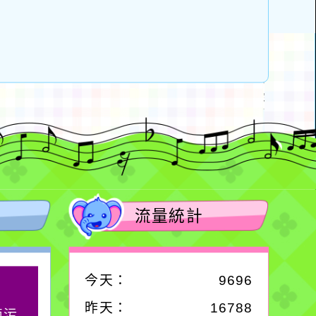
流量統計
今天：
9696
作者：網路小語
昨天：
16788
滴污
生活是一面鏡子。你對