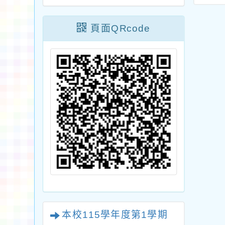
個別介聘規定。
階以下未涉及國家安
度國
全利益或機密之公務
甄選
頁面QRcode
員及警察人員赴大陸
作人
地區作業要點」第4點
本校115學年度第1學期