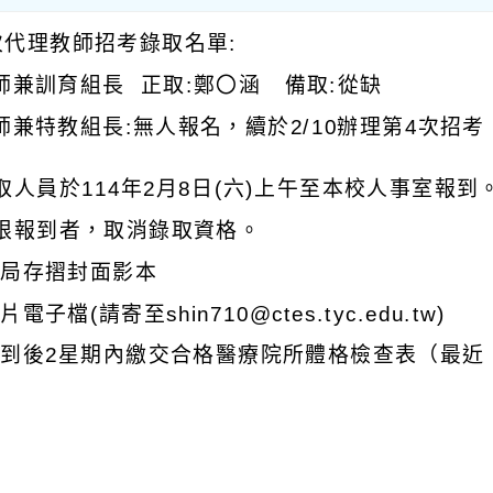
次代理教師招考錄取名單:
教師兼訓育組長 正取:鄭〇涵 備取:從缺
教師兼特教組長:無人報名，續於2/10辦理第4次招
取人員於114年2月8日(六)上午至本校人事室報到
限報到者，取消錄取資格。
)郵局存摺封面影本
照片電子檔(請寄至shin710@ctes.tyc.edu.tw)
)報到後2星期內繳交合格醫療院所體格檢查表（最近 