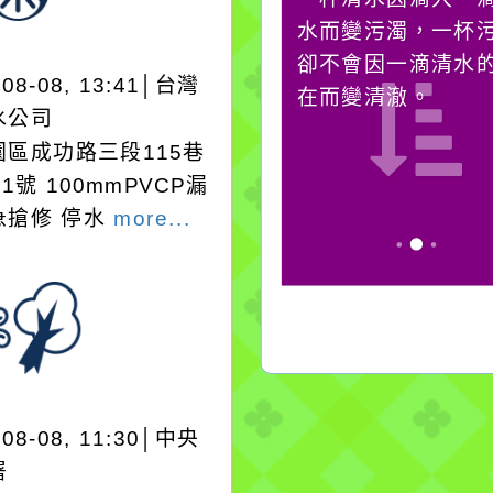
必須排除一切干擾，特
水而變污濁，一杯
別是要看清那些美麗的
卻不會因一滴清水
-08-08, 13:41│台灣
誘惑。
在而變清澈。
水公司
園區成功路三段115巷
91號 100mmPVCP漏
急搶修 停水
more...
-08-08, 11:30│中央
署