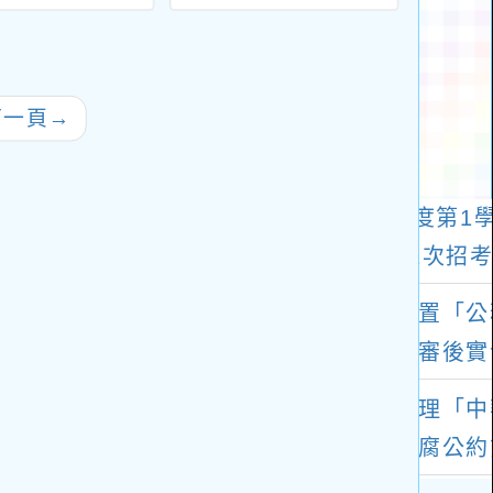
中等以下學校教
理115年「桃喜，與
實
聯合公告簡章
你投緣」未婚同仁聯
誼活動，請未婚同仁
參閱
下一頁
→