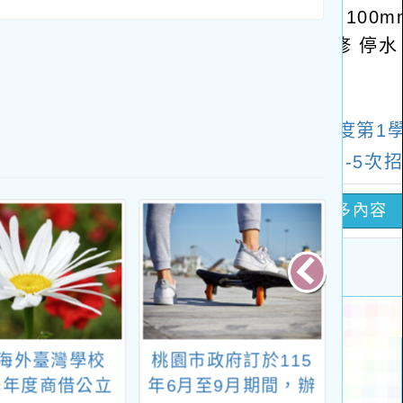
海外臺灣學校
桃園市政府訂於115
轉知「
5學年度商借公立
年6月至9月期間，辦
公教