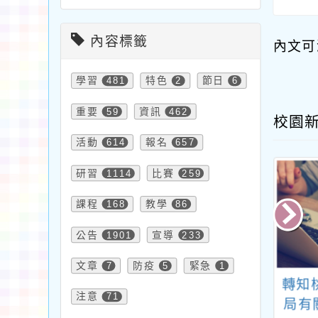
內容標籤
內文可
學習
481
特色
2
節日
6
重要
59
資訊
462
校園
活動
614
報名
657
研習
1114
比賽
259
課程
168
教學
86
公告
1901
宣導
233
文章
7
防疫
5
緊急
1
嘉義縣政府教師
有關內政部修正「簡
轉知
注意
71
、介聘年限及相
任第十職等及警監四
局有