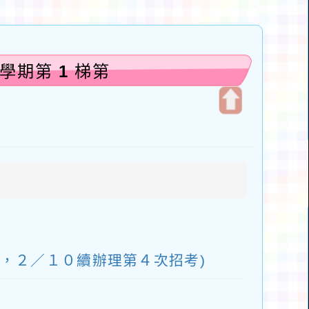
學期第 1 梯第
開
啟
上
方
區
塊
缺額，２／１０續辦理第４次招考)