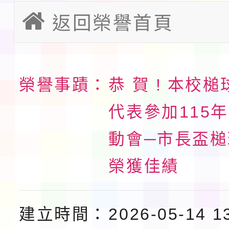
第3次招考代課鐘點教
返回榮譽首頁
檢送「桃園市115學年
告(不再辦理後續甄選)
賽實施要點」1份
本市「115學年度學生
程安排一案
「桃園市補助參觀特色
榮譽事蹟：
恭 賀 ! 本校
代表參加115
展演活動實施計畫」11
社團法人中華民國畫廊
動會─市長盃
請一案
026 ART TAIPEI
本校115學年度第1學
榮獲佳績
會」之「藝術教育日」
第2次招考代課鐘點教
115 年度兒童課後照顧
告(採1次公告分次招考)
0 小時業訓練課程
轉知本市體育總會划船
建立時間：
2026-05-14 1