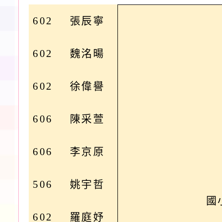
602
張辰寧
602
魏洺暘
602
徐偉譽
606
陳采萱
606
李京原
506
姚宇哲
國
602
羅庭妤