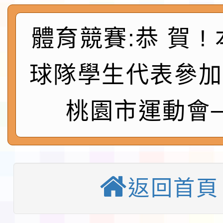
程安排一案
「桃園市補助參觀特色
展演活動實施計畫」11
體育競賽:恭 賀 !
社團法人中華民國畫廊
請一案
026 ART TAIPEI
本校115學年度第1學
球隊學生代表參加
會」之「藝術教育日」
第2次招考代課鐘點教
115 年度兒童課後照顧
桃園市運動會
告(採1次公告分次招考)
0 小時業訓練課程
轉知本市體育總會划船
「115年桃園市運動會
「114-115年度COVI
錦標賽」海洋艇及SUP
計畫」公費接種對象擴
115學年度迎新活動暨
返回首頁
域)，申請變更地點
會活動流程表
本校115學年度第1學