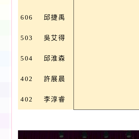
606
邱捷禹
503
吳艾得
504
邱淮森
402
許展晨
402
李淳睿