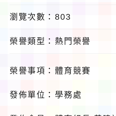
「115年桃園市運動會
「114-115年度COVI
瀏覽次數：
803
錦標賽」海洋艇及SUP
計畫」公費接種對象擴
115學年度迎新活動暨
域)，申請變更地點
會活動流程表
榮譽類型：
熱門榮譽
榮譽事項：
體育競賽
發佈單位：
學務處