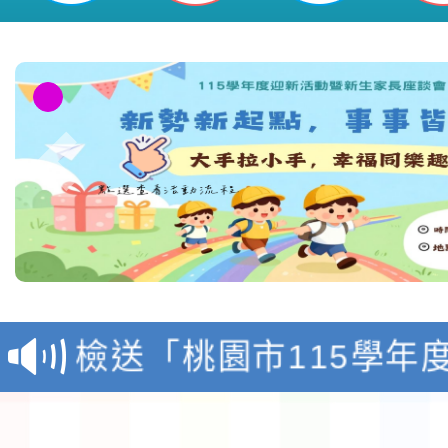
本校115學年度第1學
第3次招考代課鐘點教
檢送「桃園市115學年
告(不再辦理後續甄選)
賽實施要點」1份
本市「115學年度學生