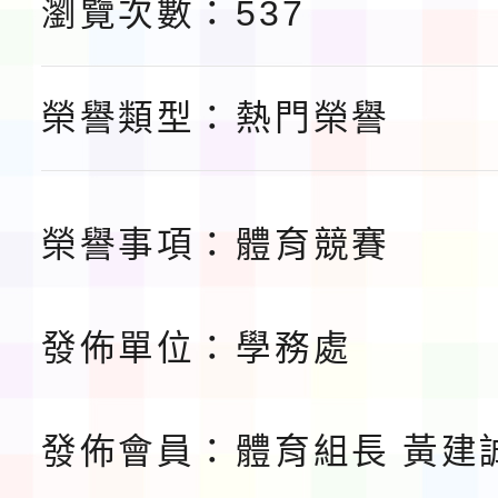
告(不再辦理後續甄選)
瀏覽次數：
537
賽實施要點」1份
本市「115學年度學生
程安排一案
「桃園市補助參觀特色
榮譽類型：
熱門榮譽
展演活動實施計畫」11
請一案
榮譽事項：
體育競賽
發佈單位：
學務處
發佈會員：
體育組長 黃建