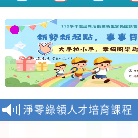
教育部校安中心白海豚
報
淨零綠領人才培育課程
檢送桃園市115學年度