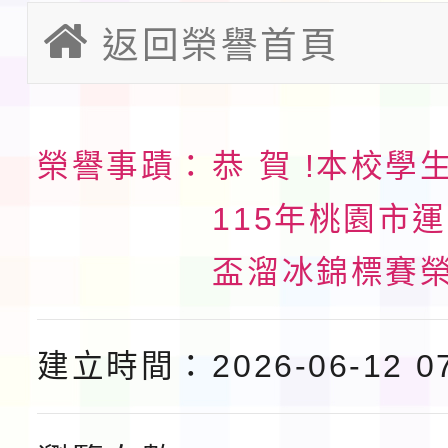
請一案
報
返回榮譽首頁
淨零綠領人才培育課程
檢送桃園市115學年度
及師生本土語及新住民
115年食農教育專業人
榮譽事蹟：
恭 賀 !本校學
實施要點各1份
115年桃園市
程
函轉國家通訊傳播委員會
盃溜冰錦標賽
鎮韌性（防空）演習－
「115年金融知識線上
速演練執行計畫」
法」
本校115學年度第1學
建立時間：
2026-06-12 0
第3次招考代課鐘點教
檢送「桃園市115學年