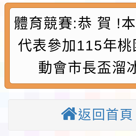
及師生本土語及新住民
115年食農教育專業人
實施要點各1份
體育競賽:恭 賀 !
程
函轉國家通訊傳播委員會
鎮韌性（防空）演習－
「115年金融知識線上
代表參加115年
速演練執行計畫」
法」
本校115學年度第1學
動會市長盃溜
第3次招考代課鐘點教
檢送「桃園市115學年
告(不再辦理後續甄選)
賽實施要點」1份
本市「115學年度學生
程安排一案
返回首頁
「桃園市補助參觀特色
展演活動實施計畫」11
教育部校安中心白海豚