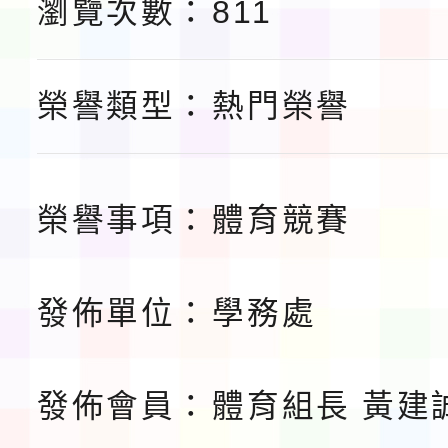
瀏覽次數：
811
告(不再辦理後續甄選)
賽實施要點」1份
本市「115學年度學生
程安排一案
「桃園市補助參觀特色
榮譽類型：
熱門榮譽
展演活動實施計畫」11
請一案
榮譽事項：
體育競賽
發佈單位：
學務處
發佈會員：
體育組長 黃建