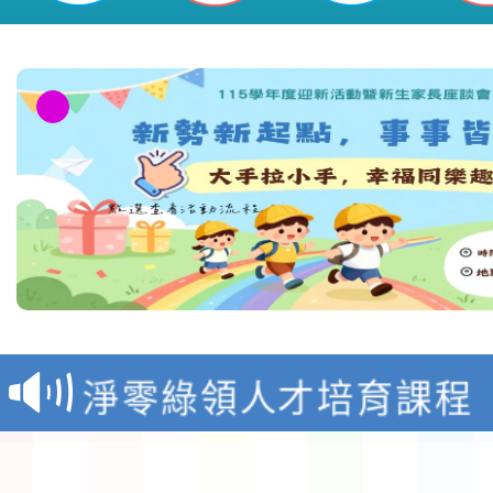
教育部校安中心白海豚
報
淨零綠領人才培育課程
檢送桃園市115學年度