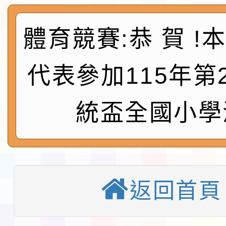
及師生本土語及新住民
115年食農教育專業人
體育競賽:恭 賀 !
實施要點各1份
程
函轉國家通訊傳播委員會
鎮韌性（防空）演習－
「115年金融知識線上
代表參加115年第
速演練執行計畫」
法」
本校115學年度第1學
統盃全國小學
第3次招考代課鐘點教
檢送「桃園市115學年
告(不再辦理後續甄選)
賽實施要點」1份
本市「115學年度學生
返回首頁
程安排一案
「桃園市補助參觀特色
展演活動實施計畫」11
教育部校安中心白海豚