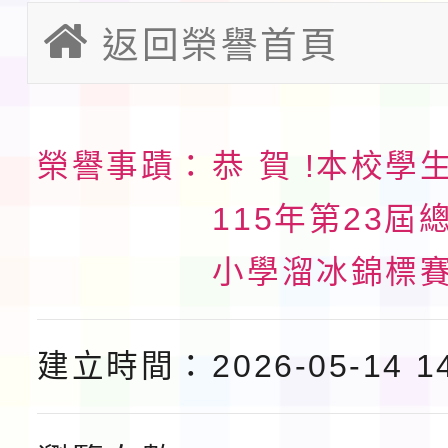
請一案
返回榮譽首頁
報
淨零綠領人才培育課程
檢送桃園市115學年度
榮譽事蹟：
恭 賀 !本校學
及師生本土語及新住民
115年食農教育專業人
115年第23屆
實施要點各1份
程
函轉國家通訊傳播委員會
小學溜冰錦標
鎮韌性（防空）演習－
「115年金融知識線上
速演練執行計畫」
法」
本校115學年度第1學
建立時間：
2026-05-14 1
第3次招考代課鐘點教
檢送「桃園市115學年