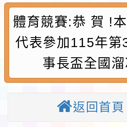
及師生本土語及新住民
115年食農教育專業人
實施要點各1份
體育競賽:恭 賀 !
程
函轉國家通訊傳播委員會
鎮韌性（防空）演習－
「115年金融知識線上
代表參加115年第
速演練執行計畫」
法」
本校115學年度第1學
事長盃全國溜
第3次招考代課鐘點教
檢送「桃園市115學年
告(不再辦理後續甄選)
賽實施要點」1份
本市「115學年度學生
返回首頁
程安排一案
「桃園市補助參觀特色
展演活動實施計畫」11
教育部校安中心白海豚