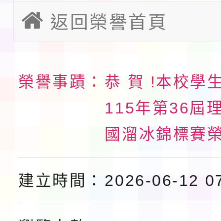
請一案
返回榮譽首頁
報
淨零綠領人才培育課程
檢送桃園市115學年度
及師生本土語及新住民
榮譽事蹟：
恭 賀 !本校學
115年食農教育專業人
115年第36屆
實施要點各1份
程
函轉國家通訊傳播委員會
國溜冰錦標賽
鎮韌性（防空）演習－
「115年金融知識線上
速演練執行計畫」
法」
本校115學年度第1學
建立時間：
2026-06-12 0
第3次招考代課鐘點教
檢送「桃園市115學年