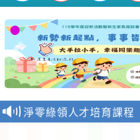
教育部校安中心白海豚
報
淨零綠領人才培育課程
檢送桃園市115學年度