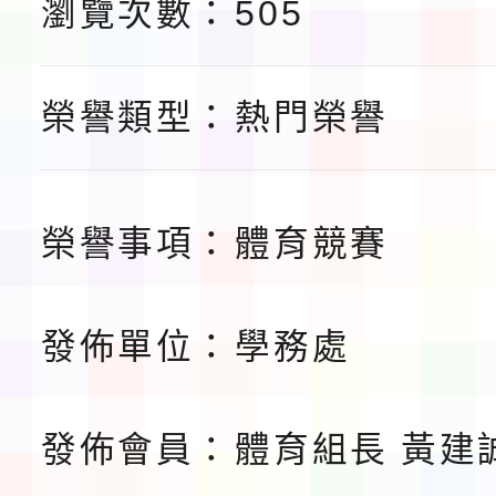
瀏覽次數：
505
告(不再辦理後續甄選)
賽實施要點」1份
本市「115學年度學生
程安排一案
「桃園市補助參觀特色
榮譽類型：
熱門榮譽
展演活動實施計畫」11
請一案
榮譽事項：
體育競賽
發佈單位：
學務處
發佈會員：
體育組長 黃建