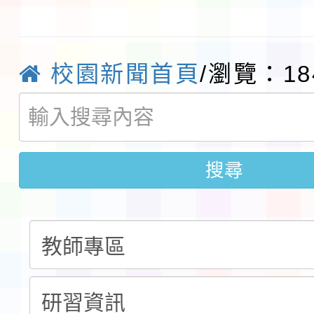
及師生本土語及新住民
115年食農教育專業人
實施要點各1份
程
函轉國家通訊傳播委員會
校園新聞首頁
/瀏覽：18
鎮韌性（防空）演習－
「115年金融知識線上
速演練執行計畫」
法」
本校115學年度第1學
第3次招考代課鐘點教
搜尋
檢送「桃園市115學年
告(不再辦理後續甄選)
賽實施要點」1份
本市「115學年度學生
程安排一案
「桃園市補助參觀特色
展演活動實施計畫」11