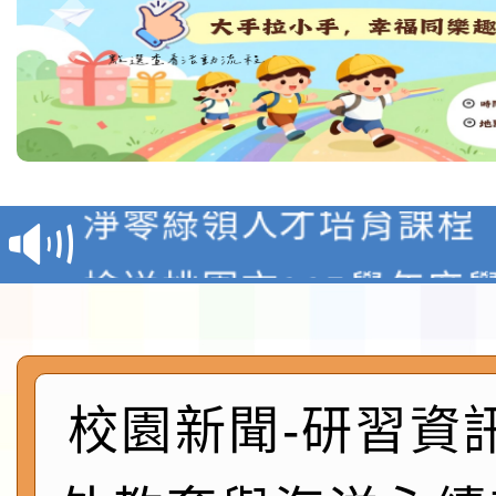
教育部校安中心白海豚
報
淨零綠領人才培育課程
檢送桃園市115學年度
及師生本土語及新住民
115年食農教育專業人
實施要點各1份
程
函轉國家通訊傳播委員會
校園新聞-研習資
鎮韌性（防空）演習－
「115年金融知識線上