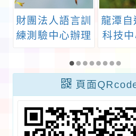
新
財團法人語言訓
龍潭自
練測驗中心辦理
科技中
中
「2024年暑期
6月份
學
為中小學現職教
計
師開設之『英語
頁面QRcod
師
增能』線上課程
」
資訊」一案