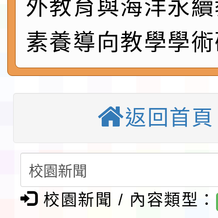
外教育與海洋永續
速演練執行計畫」
法」
本校115學年度第1學
素養導向教學學術
第3次招考代課鐘點教
檢送「桃園市115學年
告(不再辦理後續甄選)
賽實施要點」1份
本市「115學年度學生
程安排一案
「桃園市補助參觀特色
返回首頁
展演活動實施計畫」11
教育部校安中心白海豚
請一案
報
淨零綠領人才培育課程
檢送桃園市115學年度
校園新聞 / 內容類型：