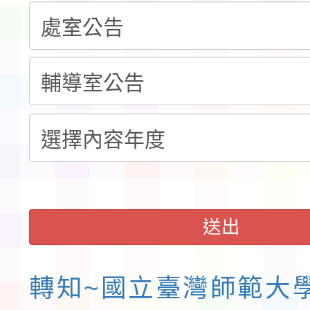
賽實施要點」1份
本市「115學年度學生
程安排一案
「桃園市補助參觀特色
展演活動實施計畫」11
請一案
送出
轉知~國立臺灣師範大