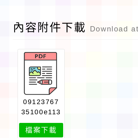
內容附件下載
Download a
09123767
35100e113
0087487at
檔案下載
tach1