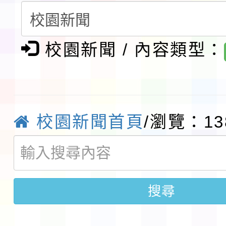
請一案
報
淨零綠領人才培育課程
檢送桃園市115學年度
校園新聞 / 內容類型：
及師生本土語及新住民
115年食農教育專業人
實施要點各1份
程
函轉國家通訊傳播委員會
校園新聞首頁
/瀏覽：13
鎮韌性（防空）演習－
「115年金融知識線上
速演練執行計畫」
法」
本校115學年度第1學
搜尋
第3次招考代課鐘點教
檢送「桃園市115學年
告(不再辦理後續甄選)