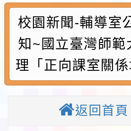
115年食農教育專業人
實施要點各1份
程
函轉國家通訊傳播委員會
校園新聞-輔導室
鎮韌性（防空）演習－
「115年金融知識線上
知~國立臺灣師範
速演練執行計畫」
法」
本校115學年度第1學
理「正向課室關係
第3次招考代課鐘點教
檢送「桃園市115學年
告(不再辦理後續甄選)
賽實施要點」1份
本市「115學年度學生
程安排一案
「桃園市補助參觀特色
返回首頁
展演活動實施計畫」11
教育部校安中心白海豚