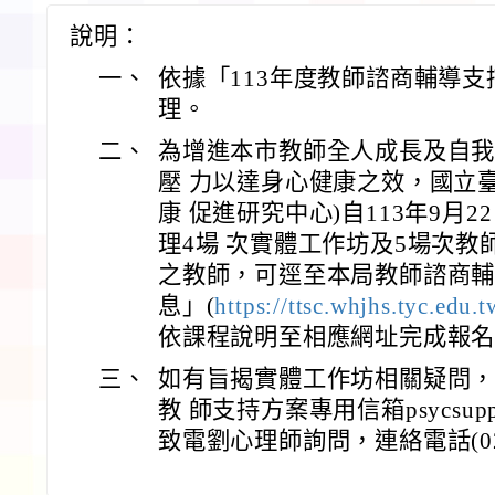
說明：
一、
依據「113年度教師諮商輔導支
理。
二、
為增進本市教師全人成長及自
壓 力以達身心健康之效，國立
康 促進研究中心)自113年9月2
理4場 次實體工作坊及5場次
之教師，可逕至本局教師諮商
息」(
https://ttsc.whjhs.tyc.edu.
依課程說明至相應網址完成報
三、
如有旨揭實體工作坊相關疑問
教 師支持方案專用信箱psycsupport
致電劉心理師詢問，連絡電話(02)27