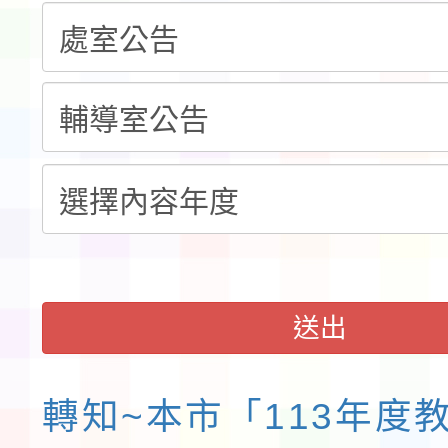
錦標賽」海洋艇及SUP
計畫」公費接種對象擴
115學年度迎新活動暨
域)，申請變更地點
會活動流程表
送出
轉知~本市「113年度