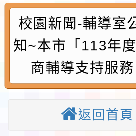
展演活動實施計畫」11
社團法人中華民國畫廊
校園新聞-輔導室
請一案
026 ART TAIPEI
本校115學年度第1學
知~本市「113年
會」之「藝術教育日」
第2次招考代課鐘點教
115 年度兒童課後照顧
商輔導支持服務
告(採1次公告分次招考)
0 小時業訓練課程
轉知本市體育總會划船
「115年桃園市運動會
「114-115年度COVI
錦標賽」海洋艇及SUP
計畫」公費接種對象擴
115學年度迎新活動暨
返回首頁
域)，申請變更地點
會活動流程表
本校115學年度第1學