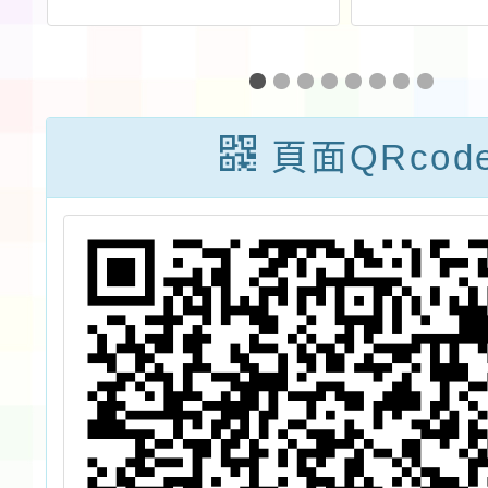
習
度教育優先區親
藝術才
自
職教育講座「正
鑑定二
級
向管教~以孩子
年級新
頁面QRcod
策
為中心，創造親
器缺額
子心連結」
師開