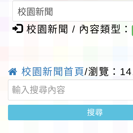
第3次招考代課鐘點教
檢送「桃園市115學年
告(不再辦理後續甄選)
賽實施要點」1份
本市「115學年度學生
校園新聞 / 內容類型：
程安排一案
「桃園市補助參觀特色
展演活動實施計畫」11
社團法人中華民國畫廊
校園新聞首頁
/瀏覽：14
請一案
026 ART TAIPEI
本校115學年度第1學
會」之「藝術教育日」
第2次招考代課鐘點教
115 年度兒童課後照顧
告(採1次公告分次招考)
0 小時業訓練課程
搜尋
轉知本市體育總會划船
「115年桃園市運動會
「114-115年度COVI