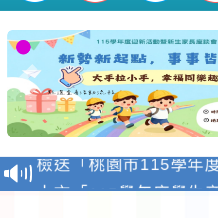
本校115學年度第1學
第3次招考代課鐘點教
檢送「桃園市115學年
告(不再辦理後續甄選)
賽實施要點」1份
本市「115學年度學生
程安排一案
「桃園市補助參觀特色