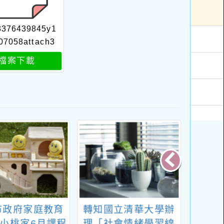
3376439845y1
07058attach3
檔案下載
市政府家庭教育
轉知國立清華大學辦
轉知
小桃家6月課程
理「社會情緒學習線
聽障