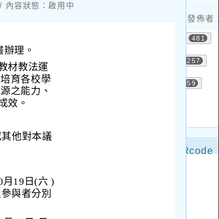
3 / 內容狀態：啟用中
畫辦理。
教材教法運
，培育各校學
資源之能力、
成效。
或其他對本議
19日(六 )
全程參與者分別