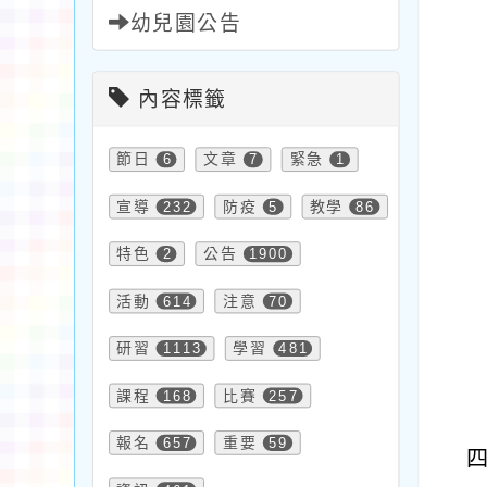
幼兒園公告
內容標籤
節日
6
文章
7
緊急
1
宣導
232
防疫
5
教學
86
特色
2
公告
1900
活動
614
注意
70
研習
1113
學習
481
課程
168
比賽
257
報名
657
重要
59