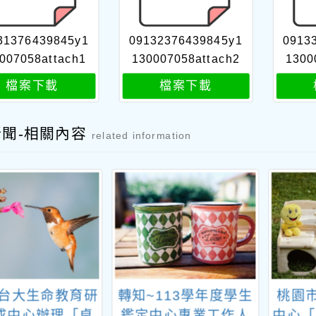
31376439845y1
09132376439845y1
0913
007058attach1
130007058attach2
1300
檔案下載
檔案下載
新聞-相關內容
related information
~台大生命教育研
轉知~113學年度學生
桃園
成中心辦理「桌
鑑定中心專業工作人
中心「