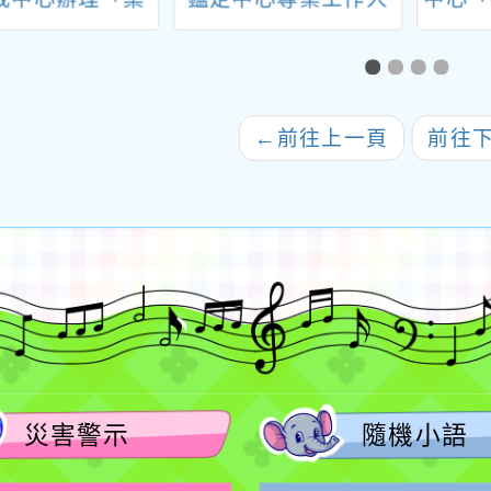
的生命教育-從情
員第二次遴選簡章及
資訊
到關係探索工作
資訊
生活
坊」
坊」
列講座
←
前往上一頁
前往
心F
災害警示
隨機小語