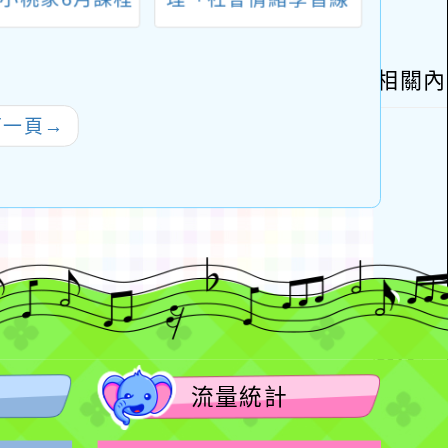
」、「預約幸福
上論壇-情緒力 × 教
「聽
-婚前教育工作
育力：開啟全人發展
期」即
、「幸福婚姻系
的關鍵行動」線上論
月
」、「2026開
壇
下一頁
→
un暑假，家庭好
時光」海報
流量統計