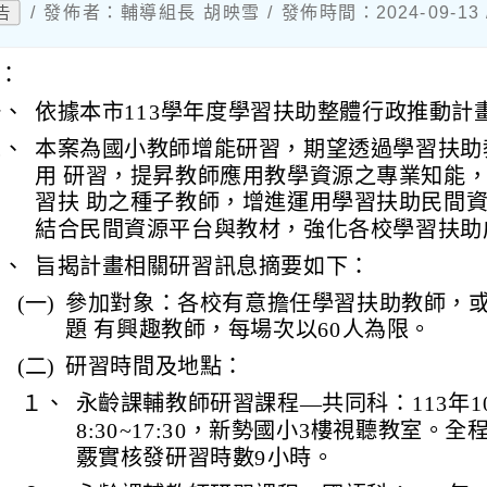
/ 發佈者：輔導組長 胡映雪 / 發佈時間：2024-09-1
告
：
一、
依據本市113學年度學習扶助整體行政推動計
二、
本案為國小教師增能研習，期望透過學習扶助
用 研習，提昇教師應用教學資源之專業知能
習扶 助之種子教師，增進運用學習扶助民間
結合民間資源平台與教材，強化各校學習扶助
三、
旨揭計畫相關研習訊息摘要如下：
(一)
參加對象：各校有意擔任學習扶助教師，
題 有興趣教師，每場次以60人為限。
(二)
研習時間及地點：
１、
永齡課輔教師研習課程—共同科：113年10月
8:30~17:30，新勢國小3樓視聽教室。
覈實核發研習時數9小時。