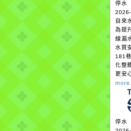
停水
2026
自來
為提
線漏
水質
18
化整
更安
more.
停水
2026