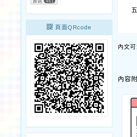
資訊
461
頁面QRcode
內文可
內容