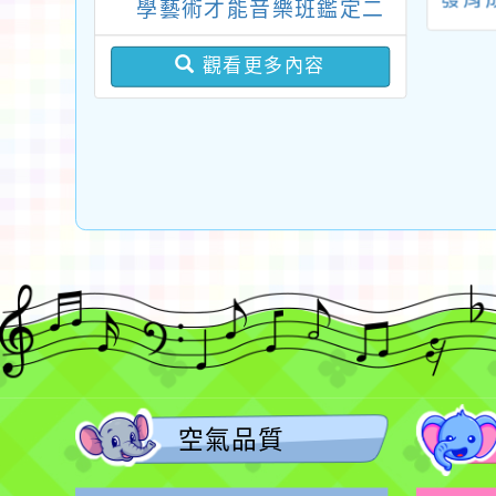
學藝術才能音樂班鑑定二
關懷自閉症公益路跑活動
航員輔導支持資
113年度家照學院系
遊中
次招生 新勢國小鑑定結
心『115年度暖
列課程「守護未成年
緒
觀看更多內容
果-錄取公告
行-目睹家暴兒少
照顧者跨育工作坊」
人員支持服務計
畫』」
空氣品質