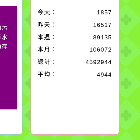
今天：
1857
作者：網路小語
昨天：
16517
滴污
在實現理想的路途中，
污水
必須排除一切干擾，特
本週：
89135
的存
別是要看清那些美麗的
本月：
106072
誘惑。
總計：
4592944
平均：
4944