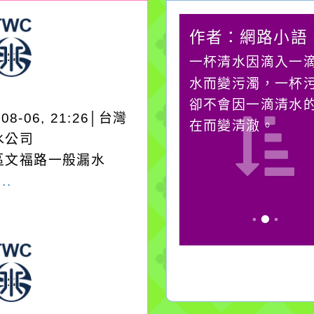
作者：網路小語
作者：網路小語
生活是一面鏡子。你對
一杯清水因滴入一
它笑，它就對你笑；你
水而變污濁，一杯
對它哭，它也對你哭。
卻不會因一滴清水
-08-06, 21:26│台灣
在而變清澈。
水公司
區文福路一般漏水
..