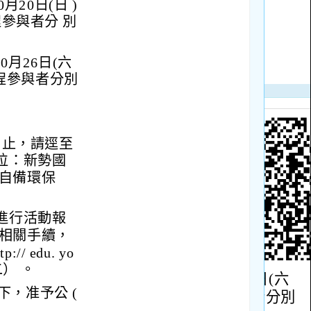
20日(日 )
程參與者分 別
0月26日(六
全程參與者分別
0日止，請逕至
位：新勢國
請自備環保
進行活動報
的相關手續，
 edu. yo
件二） 。
，准予公 (
。