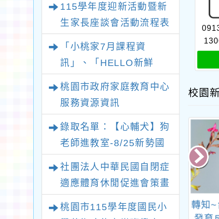
115學年度迎新活動暨新
生家長座談會活動流程表
091
130
「小桃家7月課程資
訊」、「HELLO新鮮
人」、「數位教養練習
桃園市政府家庭教育中心
校園
題」、「青少年家長讀書
服務資源資訊
會」、「親密關係工作
錄取名單：【心輔犬】狗
坊」、「祖孫樂淘桃創意
老師進教室-8/25新勢國
照片徵件活動」
小場次
社團法人中華民國自閉症
適應體育休閒促進會策畫
辦理2026新北市第十二
法人台灣大心社
轉知中華民國家庭照
轉知
桃園市115學年度國民小
屆“點亮星光、愛心永傳”
利協會辦理「兒
顧者關懷總會辦理
發育