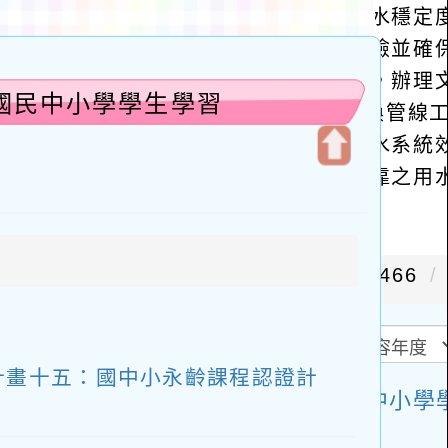
市國民中小學學生學習
開
啟
上
方
區
塊
子計畫十五：國中小永齡課程認證計