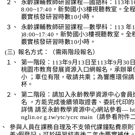
２、
永齡課輔教師研習課程—國語科：113年10月
8:00~17:40，新勢國小3樓視聽教室。全
覈實核發研習時數10小時。
３、
永齡課輔教師研習課程—數學科：113 年1
)8:00~17:40，新勢國小3樓視聽教室。
覈實核發研習時數10小時。
(三)
報名方式：（需兩階段報名）
１、
第一階段：113年9月13日至113年9月3
桃園市教育發展資源入口網報名，承辦單
小 ；車位有限，敬請共乘；為響應環保
杯。
２、
第二階段：請加入永齡教學資源中心會員
名 ，方能完成後續領取證書、委託代印
詳情 請至永齡教學資源中心網站參看— http://
nglin.or g.tw/ytc/ycrc main（請參看附
四、
參與人員在課務自理及不支領代課鐘點費原則下
差)假登記，可於研習結束後二年內覈實補休