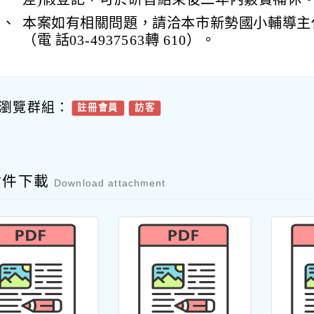
五、
本案如有相關問題，請洽本市新勢國小輔導主
（電 話03-4937563轉 610）。
瀏覽群組：
註冊會員
訪客
附件下載
Download attachment