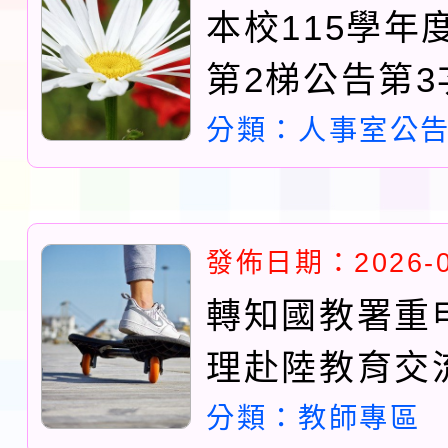
域)，申請變更地點
會活動流程表
本校115學年
第2梯公告第
課鐘點教師甄
分類：人事室公
告(不再辦理後
發佈日期：2026-0
轉知國教署重
理赴陸教育交
注意事項及落
分類：教師專區