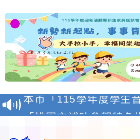
本校115學年度第1學
第3次招考代課鐘點教
檢送「桃園市115學年
告(不再辦理後續甄選)
賽實施要點」1份
本市「115學年度學生
程安排一案
「桃園市補助參觀特色
展演活動實施計畫」11
社團法人中華民國畫廊