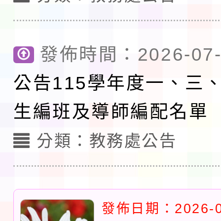
程安排一案
「桃園市補助參觀特色
發佈時間：2026-07-
展演活動實施計畫」11
社團法人中華民國畫廊
公告115學年度一、三
請一案
026 ART TAIPEI
本校115學年度第1學
生編班及導師編配名單
會」之「藝術教育日」
第2次招考代課鐘點教
115 年度兒童課後照顧
分類：
教務處公告
告(採1次公告分次招考)
0 小時業訓練課程
轉知本市體育總會划船
「115年桃園市運動會
「114-115年度COVI
錦標賽」海洋艇及SUP
計畫」公費接種對象擴
115學年度迎新活動暨
發佈日期：2026-0