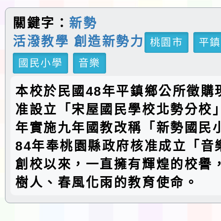
關鍵字：
新勢
活潑教學 創造新勢力
桃園市
平鎮
國民小學
音樂
本校於民國48年平鎮鄉公所徵購
准設立「宋屋國民學校北勢分校」
年實施九年國教改稱「新勢國民
84年奉桃園縣政府核准成立「音
創校以來，一直擁有輝煌的校譽
樹人、春風化雨的教育使命。