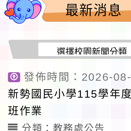
請一案
026 ART TAIPEI
本校115學年度第1學
最新消息
會」之「藝術教育日」
第2次招考代課鐘點教
115 年度兒童課後照顧
告(採1次公告分次招考)
0 小時業訓練課程
轉知本市體育總會划船
「115年桃園市運動會
「114-115年度COVI
錦標賽」海洋艇及SUP
計畫」公費接種對象擴
發佈時間：2026-08-
115學年度迎新活動暨
域)，申請變更地點
會活動流程表
新勢國民小學115學年
本校115學年度第1學
班作業
第3次招考代課鐘點教
檢送「桃園市115學年
告(不再辦理後續甄選)
分類：
教務處公告
賽實施要點」1份
本市「115學年度學生